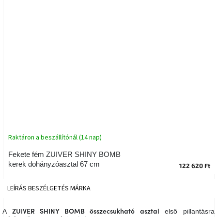
tér
Ipari
stílus
Tervezés
Valentin-
nap
Szent
Patrik
Raktáron a beszállítónál (14 nap)
Belső
tér
tavaszi
Fekete fém ZUIVER SHINY BOMB
színekben
kerek dohányzóasztal 67 cm
122 620 Ft
Tavasz
LEÍRÁS
BESZÉLGETÉS
MÁRKA
az
asztalon
A
első pillantásra
ZUIVER SHINY BOMB összecsukható asztal