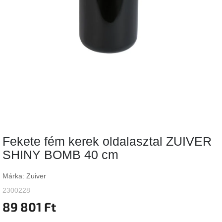
Vizsgálati
kategória
Designos
Valentin-
nap
Woodman
gyűjtemény
White
Label
Élő
Fekete fém kerek oldalasztal ZUIVER
gyűjtemény
SHINY BOMB 40 cm
Kave
Home
Márka:
Zuiver
gyűjtemény
2300228
89 801 Ft
Richmond
gyűjtemény