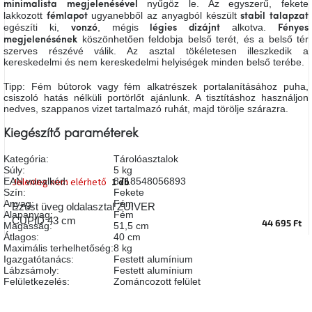
nyűgöz le. Az egyszerű, fekete
minimalista
megjelenésével
A
lakkozott
ugyanebből az anyagból készült
fémlapot
stabil
talapzat
tűz
egészíti ki,
, mégis
alkotva.
vonzó
légies
dizájnt
Fényes
mellett
köszönhetően feldobja belső terét, és a belső tér
ülve
megjelenésének
szerves részévé válik. Az asztal tökéletesen illeszkedik a
kereskedelmi és nem kereskedelmi helyiségek minden belső terébe.
Színes
Tipp: Fém bútorok vagy fém alkatrészek portalanításához puha,
belső
tér
csiszoló hatás nélküli portörlőt ajánlunk. A tisztításhoz használjon
nedves, szappanos vizet tartalmazó ruhát, majd törölje szárazra.
Kiegészítő paraméterek
Woodman
kedvezményesen
Kategória
:
Tárolóasztalok
Súly
:
5 kg
EAN vonalkód
:
8718548056893
Jelenleg nem elérhető
1 db
Anyák
Szín
:
Fekete
napja
Anyag
:
Fém
Ezüst üveg oldalasztal ZUIVER
Alapanyag
:
Fém
CUPID 43 cm
44 695 Ft
Magasság
:
51,5 cm
Egy
Átlagos
:
40 cm
étkező,
Maximális terhelhetőség
:
8 kg
amely
Igazgatótanács
:
Festett alumínium
szórakoztat!
Lábzsámoly
:
Festett alumínium
Felületkezelés
:
Zománcozott felület
A
8.