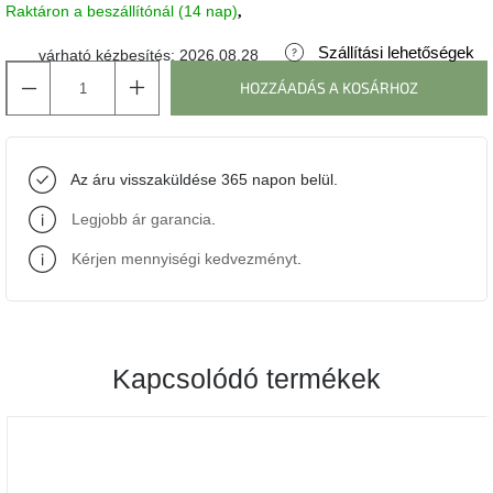
Raktáron a beszállítónál (14 nap)
J-
Szállítási lehetőségek
várható kézbesítés:
2026.08.28
line
gyűjtemény
HOZZÁADÁS A KOSÁRHOZ
Tenzo
gyűjtemény
Az áru visszaküldése 365 napon belül.
Ame
Legjobb ár garancia
.
Yens
gyűjtemény
Kérjen mennyiségi kedvezményt
.
Szezonális
eladás
Kapcsolódó termékek
Trendek
2022
Bohém
stílusú
belső