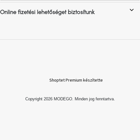
Online fizetési lehetőséget biztosítunk
A
nyári
hullámon
Fedezze
fel
sötét
oldalát
Kis
részlet,
nagy
Shoptet Premium készítette
változás
Copyright 2026
MODEGO
. Minden jog fenntartva.
Mesonica
gyűjtemény
Alvópárna
ARBYD