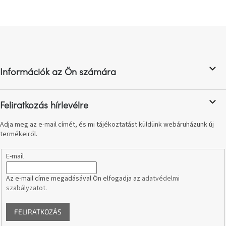
születésnap
megünneplése
L
A
á
kedvenceid
b
l
Információk az Ön számára
Hírek
é
c
Hoorns
Feliratkozás hírlevélre
gyűjtemény
Adja meg az e-mail címét, és mi tájékoztatást küldünk webáruházunk új
termékeiről.
Karácsonyi
e-
utalványok
E-mail
Az e-mail címe megadásával Ön elfogadja az
adatvédelmi
Formwood
kollekció
szabályzatot
.
FELIRATKOZÁS
Most
repül