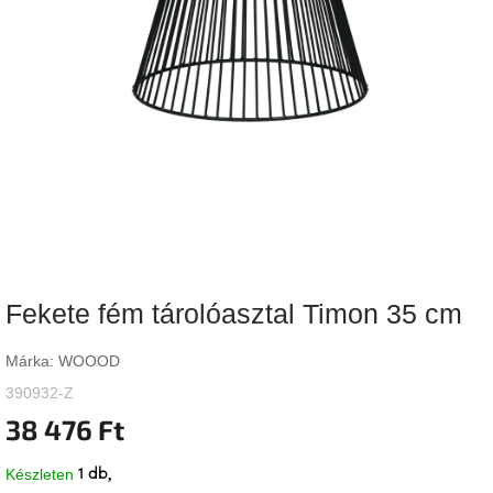
Vizsgálati
kategória
Designos
Valentin-
nap
Woodman
gyűjtemény
White
Label
Élő
Fekete fém tárolóasztal Timon 35 cm
gyűjtemény
Márka:
WOOOD
Kave
Home
390932-Z
gyűjtemény
38 476 Ft
Richmond
Készleten
1 db
gyűjtemény