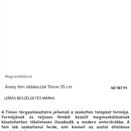
tér
Ipari
stílus
Tervezés
Valentin-
nap
Szent
Patrik
Megrendelésre
Belső
Arany fém oldalasztal Timon 35 cm
tér
40 187 Ft
tavaszi
színekben
LEÍRÁS
BESZÉLGETÉS
MÁRKA
Tavasz
A
Timon
tárgyalóasztalra jellemző a
szokatlan
talapzat formája.
az
Formájának és
teljesen fémből
készült
megmunkálásának
asztalon
köszönhetően tökéletesen illeszkedik a modern enteriőrökbe.
A
fém
láb
szokatlanul ferde, ami kiemeli az asztal általános