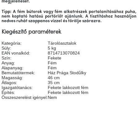
megjelenését.
A
tűz
Tipp: A fém bútorok vagy fém alkatrészek portalanításához puha,
mellett
nem koptató hatású portörlőt ajánlunk. A tisztításhoz használjon
ülve
nedves ruhát szappanos vízzel és törölje szárazra.
Kiegészítő paraméterek
Színes
belső
Kategória
:
Tárolóasztalok
tér
Súly
:
5 kg
EAN vonalkód
:
8714713070824
Szín
:
Fekete
Woodman
Anyag
:
Fém
kedvezményesen
Alapanyag
:
Fém
Bemutatótermek
:
Ház Prága Stodůlky
Magasság
:
46 cm
Anyák
Átlagos
:
35 cm
napja
Igazgatótanács
:
Fekete lakkozott fém
Építés
:
Fekete lakkozott fém
Összeszerelést igényel
:
Nem
Egy
étkező,
amely
szórakoztat!
Legyen az első, aki véleményt ír ehhez a tételhez!
HOZZÁSZÓLÁS HOZZÁADÁSA
A
8.