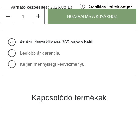
Szállítási lehetőségek
várható kézbesítés:
2026.08.13
J-
HOZZÁADÁS A KOSÁRHOZ
line
gyűjtemény
Tenzo
Az áru visszaküldése 365 napon belül.
gyűjtemény
Legjobb ár garancia
.
Ame
Yens
Kérjen mennyiségi kedvezményt
.
gyűjtemény
Szezonális
eladás
Kapcsolódó termékek
Trendek
2022
Bohém
stílusú
belső