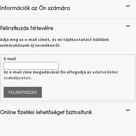
l
Információk az Ön számára
é
A
c
nyári
hullámon
Feliratkozás hírlevélre
Fedezze
Adja meg az e-mail címét, és mi tájékoztatást küldünk
fel
webáruházunk új termékeiről.
sötét
oldalát
E-mail
Kis
Az e-mail címe megadásával Ön elfogadja az
adatvédelmi
részlet,
nagy
szabályzatot
.
változás
FELIRATKOZÁS
Mesonica
gyűjtemény
Online fizetési lehetőséget biztosítunk
Alvópárna
ARBYD