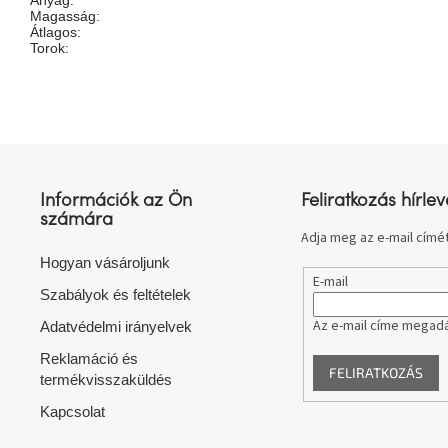
Magasság
:
Átlagos
:
Torok
:
L
á
b
l
Információk az Ön
Feliratkozás hírlev
é
számára
c
Adja meg az e-mail címét
Hogyan vásároljunk
E-mail
Szabályok és feltételek
Az e-mail címe megadá
Adatvédelmi irányelvek
Reklamáció és
FELIRATKOZÁS
termékvisszaküldés
Kapcsolat