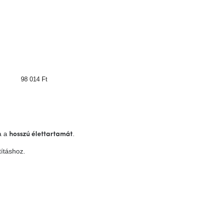
98 014 Ft
a a
.
hosszú élettartamát
tításhoz.