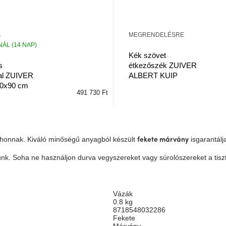
MEGRENDELÉSRE
ÁL (14 NAP)
Kék szövet
étkezőszék ZUIVER
s
ALBERT KUIP
al ZUIVER
0x90 cm
491 730 Ft
thonnak. Kiváló minőségű anyagból készült
is
garantálj
fekete
márvány
nlunk. Soha ne használjon durva vegyszereket vagy súrolószereket a tisz
Vázák
0.8 kg
8718548032286
Fekete
Márvány