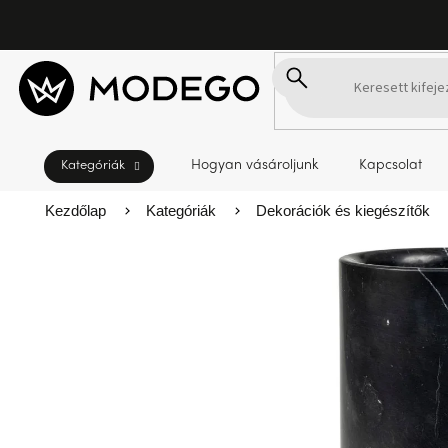
Ugrás
a
fő
tartalomhoz
Hogyan vásároljunk
Kapcsolat
Kezdőlap
Kategóriák
Dekorációk és kiegészítők