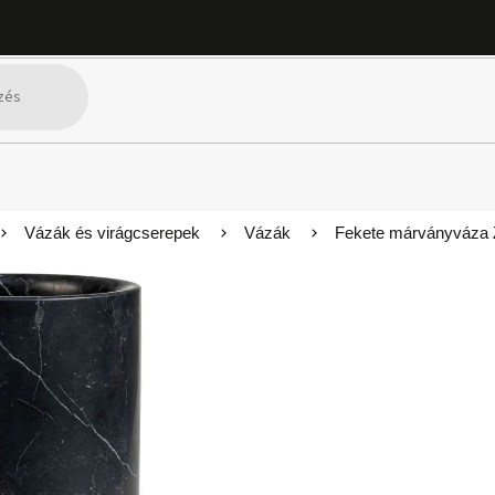
Vázák és virágcserepek
Vázák
Fekete márványváza