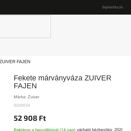
Bejelentkezés
K
 ZUIVER FAJEN
Fekete márványváza ZUIVER
FAJEN
Márka:
Zuiver
8200034
52 908 Ft
várható kézbesítés:
2026.08
Raktáron a beszállítónál (14 nap)