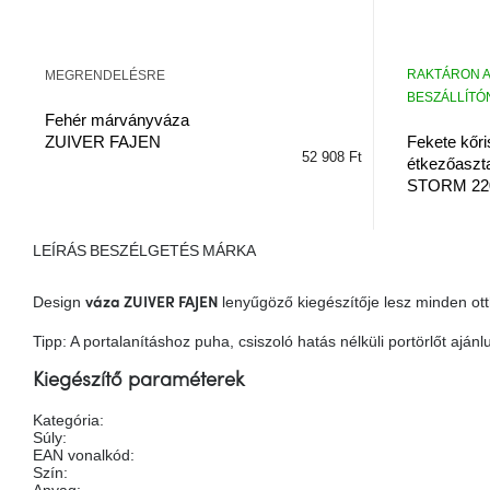
RAKTÁRON A
MEGRENDELÉSRE
BESZÁLLÍTÓN
Fehér márványváza
ZUIVER FAJEN
Fekete kőri
52 908 Ft
étkezőaszt
STORM 22
LEÍRÁS
BESZÉLGETÉS
MÁRKA
Design
lenyűgöző kiegészítője lesz minden ot
váza ZUIVER FAJEN
Tipp: A portalanításhoz puha, csiszoló hatás nélküli portörlőt ajá
Kiegészítő paraméterek
Kategória
:
Súly
:
EAN vonalkód
:
Szín
:
Anyag
: