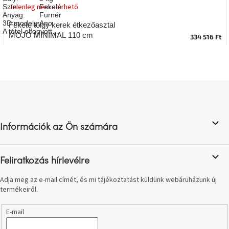
Jelenleg nem elérhető
Szín
:
Fekete
A
tűz
Anyag
:
Furnér
mellett
3D modely
:
Ano
Fekete tölgy kerek étkezőasztal
ülve
A tétel elfogyott…
MOJO MINIMAL 110 cm
334 516 Ft
Színes
belső
tér
L
á
Woodman
kedvezményesen
b
l
Információk az Ön számára
é
Anyák
c
napja
Feliratkozás hírlevélre
Egy
étkező,
Adja meg az e-mail címét, és mi tájékoztatást küldünk webáruházunk új
amely
termékeiről.
szórakoztat!
E-mail
A
8.