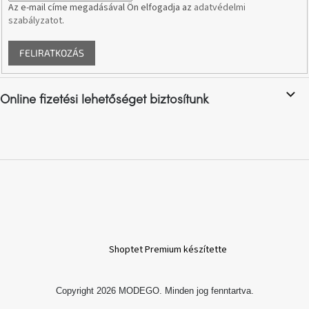
Az e-mail címe megadásával Ön elfogadja az
adatvédelmi
születésnap
megünneplése
szabályzatot
.
FELIRATKOZÁS
A
kedvenceid
Online fizetési lehetőséget biztosítunk
Hírek
Hoorns
gyűjtemény
Karácsonyi
e-
utalványok
Formwood
Shoptet Premium készítette
kollekció
Copyright 2026
MODEGO
. Minden jog fenntartva.
Most
repül