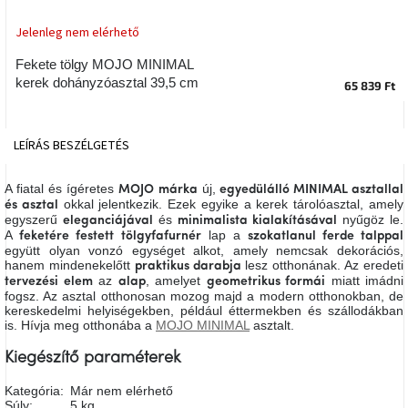
tér
Jelenleg nem elérhető
Ipari
Fekete tölgy MOJO MINIMAL
stílus
kerek dohányzóasztal 39,5 cm
65 839 Ft
Tervezés
Valentin-
LEÍRÁS
BESZÉLGETÉS
nap
A fiatal és ígéretes
új,
MOJO márka
egyedülálló MINIMAL asztallal
Szent
okkal jelentkezik. Ezek egyike a kerek tárolóasztal, amely
és asztal
Patrik
egyszerű
és
nyűgöz le.
eleganciájával
minimalista
kialakításával
A
lap a
feketére festett
tölgyfafurnér
szokatlanul ferde talppal
együtt olyan vonzó egységet alkot, amely nemcsak dekorációs,
Belső
hanem mindenekelőtt
lesz otthonának. Az eredeti
praktikus darabja
tér
az
, amelyet
miatt imádni
tervezési elem
alap
geometrikus formái
tavaszi
színekben
fogsz. Az asztal otthonosan mozog majd a modern otthonokban, de
kereskedelmi helyiségekben, például éttermekben és szállodákban
is. Hívja meg otthonába a
MOJO MINIMAL
asztalt.
Tavasz
Kiegészítő paraméterek
az
asztalon
Kategória
:
Már nem elérhető
Súly
:
5 kg