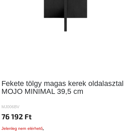
Vizsgálati
kategória
Designos
Valentin-
nap
Woodman
gyűjtemény
White
Label
Élő
Fekete tölgy magas kerek oldalasztal
gyűjtemény
MOJO MINIMAL 39,5 cm
Kave
Home
gyűjtemény
MJ006BV
76 192 Ft
Richmond
gyűjtemény
Jelenleg nem elérhető