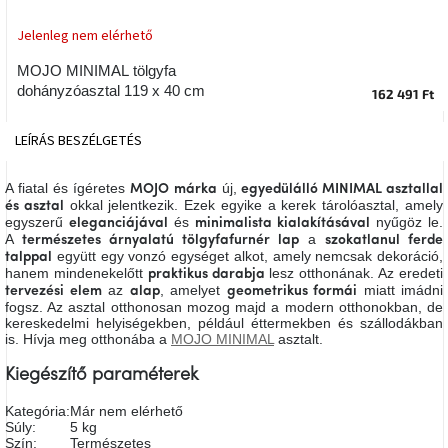
tér
Jelenleg nem elérhető
Ipari
MOJO MINIMAL tölgyfa
stílus
dohányzóasztal 119 x 40 cm
162 491 Ft
Tervezés
LEÍRÁS
BESZÉLGETÉS
Valentin-
nap
A fiatal és ígéretes
új,
MOJO márka
egyedülálló MINIMAL asztallal
okkal jelentkezik. Ezek egyike a kerek tárolóasztal, amely
és asztal
Szent
egyszerű
és
nyűgöz le.
eleganciájával
minimalista
kialakításával
Patrik
A
a
természetes árnyalatú tölgyfafurnér
lap
szokatlanul ferde
együtt egy vonzó egységet alkot, amely nemcsak dekoráció,
talppal
hanem mindenekelőtt
lesz otthonának. Az eredeti
praktikus darabja
Belső
az
, amelyet
miatt imádni
tervezési elem
alap
geometrikus formái
tér
fogsz. Az asztal otthonosan mozog majd a modern otthonokban, de
tavaszi
kereskedelmi helyiségekben, például éttermekben és szállodákban
színekben
is. Hívja meg otthonába a
MOJO MINIMAL
asztalt.
Kiegészítő paraméterek
Tavasz
az
asztalon
Kategória
:
Már nem elérhető
Súly
:
5 kg
Szín
:
Természetes