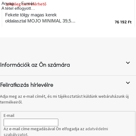
Anyag
:
Furnér
Jelenleg nem elérhető
A
A tétel elfogyott…
tűz
mellett
Fekete tölgy magas kerek
ülve
oldalasztal MOJO MINIMAL 39,5
76 192 Ft
cm
Színes
belső
L
tér
á
b
Woodman
l
kedvezményesen
Információk az Ön számára
é
c
Anyák
napja
Feliratkozás hírlevélre
Adja meg az e-mail címét, és mi tájékoztatást küldünk webáruházunk új
Egy
termékeiről.
étkező,
amely
szórakoztat!
E-mail
Az e-mail címe megadásával Ön elfogadja az
adatvédelmi
A
szabályzatot
.
8.