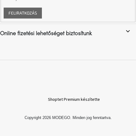
születésnap
megünneplése
FELIRATKOZÁS
A
kedvenceid
Online fizetési lehetőséget biztosítunk
Hírek
Hoorns
gyűjtemény
Karácsonyi
e-
utalványok
Shoptet Premium készítette
Formwood
kollekció
Copyright 2026
MODEGO
. Minden jog fenntartva.
Most
repül