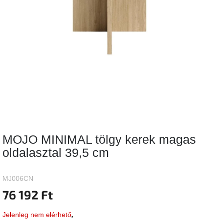
Vizsgálati
kategória
Designos
Valentin-
nap
Woodman
gyűjtemény
White
Label
Élő
MOJO MINIMAL tölgy kerek magas
gyűjtemény
oldalasztal 39,5 cm
Kave
Home
gyűjtemény
MJ006CN
76 192 Ft
Richmond
gyűjtemény
Jelenleg nem elérhető