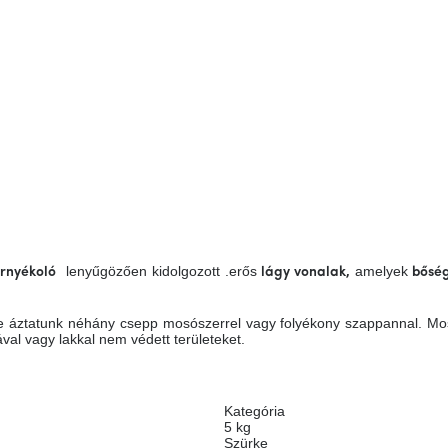
lenyűgözően kidolgozott
.erős
amelyek
rnyékoló
lágy vonalak,
bőség
zbe áztatunk néhány csepp mosószerrel vagy folyékony szappannal. Mos
ával vagy lakkal nem védett területeket.
Kategória
5 kg
Szürke