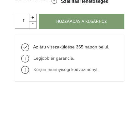
Szállítási lehetőségek
HOZZÁADÁS A KOSÁRHOZ
Az áru visszaküldése 365 napon belül.
Legjobb ár garancia
.
Kérjen mennyiségi kedvezményt
.