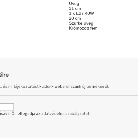
Üveg
31 cm
1 x E27 40W
20 cm
Szürke üveg
Krómozott fém
élre
, és mi tájékoztatást küldünk webáruházunk új termékeiről.
sával Ön elfogadja az
adatvédelmi szabályzatot
.