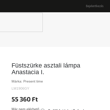
Bejelentkezés
K
Füstszürke asztali lámpa
Anastacia I.
Márka:
Present time
LM1906GY
55 360 Ft
Már nem elérhető