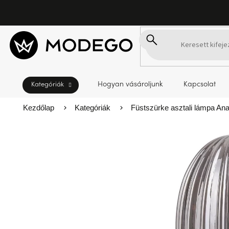
Ugrás
a
fő
tartalomhoz
Hogyan vásároljunk
Kapcsolat
Kezdőlap
Kategóriák
Füstszürke asztali lámpa Anas