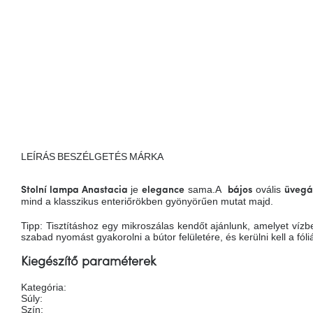
LEÍRÁS
BESZÉLGETÉS
MÁRKA
je
sama.A
ovális
Stolní lampa Anastacia
elegance
bájos
üvegá
mind a klasszikus enteriőrökben gyönyörűen mutat majd.
Tipp: Tisztításhoz egy mikroszálas kendőt ajánlunk, amelyet ví
szabad nyomást gyakorolni a bútor felületére, és kerülni kell a fóli
Kiegészítő paraméterek
Kategória
:
Súly
:
Szín
: