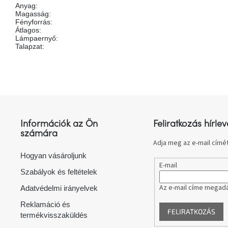
Anyag
:
Magasság
:
Fényforrás
:
Átlagos
:
Lámpaernyő
:
Talapzat
:
L
á
b
l
Információk az Ön
Feliratkozás hírlev
é
számára
c
Adja meg az e-mail címét
Hogyan vásároljunk
E-mail
Szabályok és feltételek
Az e-mail címe megadá
Adatvédelmi irányelvek
Reklamáció és
FELIRATKOZÁS
termékvisszaküldés