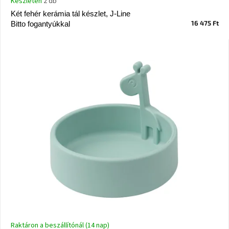
Készleten
2 db
Vizsgálati
Két fehér kerámia tál készlet, J-Line
kategória
16 475 Ft
Bitto fogantyúkkal
Designos
Valentin-
nap
Woodman
gyűjtemény
White
Label
Élő
gyűjtemény
Kave
Home
gyűjtemény
Richmond
gyűjtemény
Raktáron a beszállítónál (14 nap)