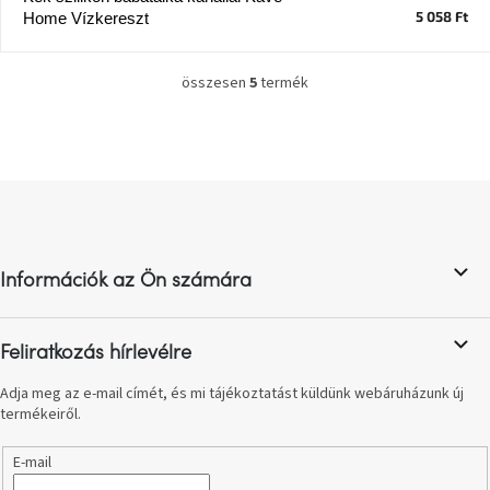
születésnap
5 058 Ft
Home Vízkereszt
megünneplése
összesen
5
termék
A
L
kedvenceid
i
s
t
Hírek
a
L
i
á
r
Hoorns
b
á
gyűjtemény
n
l
y
Információk az Ön számára
é
Karácsonyi
í
c
e-
t
utalványok
á
Feliratkozás hírlevélre
s
e
Formwood
Adja meg az e-mail címét, és mi tájékoztatást küldünk webáruházunk új
l
kollekció
termékeiről.
e
m
E-mail
Most
e
repül
i