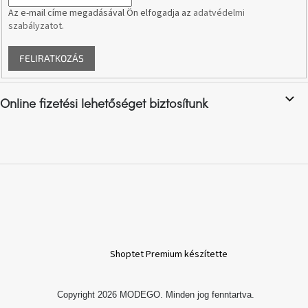
Az e-mail címe megadásával Ön elfogadja az
adatvédelmi
szabályzatot
.
A
nyári
hullámon
FELIRATKOZÁS
Fedezze
fel
Online fizetési lehetőséget biztosítunk
sötét
oldalát
Kis
részlet,
nagy
változás
Mesonica
gyűjtemény
Shoptet Premium készítette
Alvópárna
Copyright 2026
MODEGO
. Minden jog fenntartva.
ARBYD