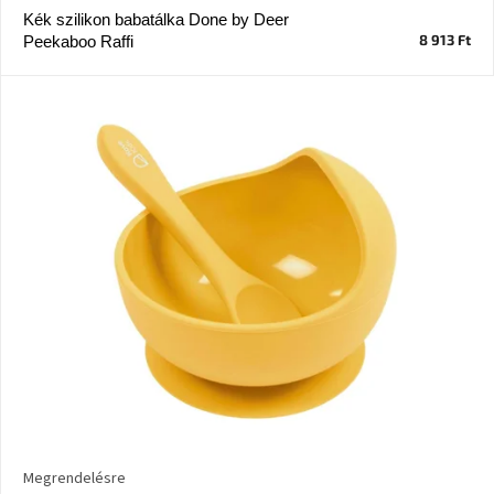
Kék szilikon babatálka Done by Deer
8 913 Ft
Peekaboo Raffi
J-
line
gyűjtemény
Tenzo
gyűjtemény
Ame
Yens
gyűjtemény
Szezonális
eladás
Trendek
2022
Bohém
stílusú
Megrendelésre
belső