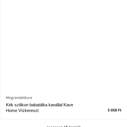
Megrendelésre
Kék szilikon babatálka kanállal Kave
5 058 Ft
Home Vízkereszt