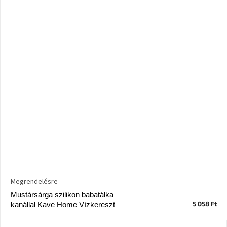
Megrendelésre
Mustársárga szilikon babatálka
5 058 Ft
kanállal Kave Home Vízkereszt