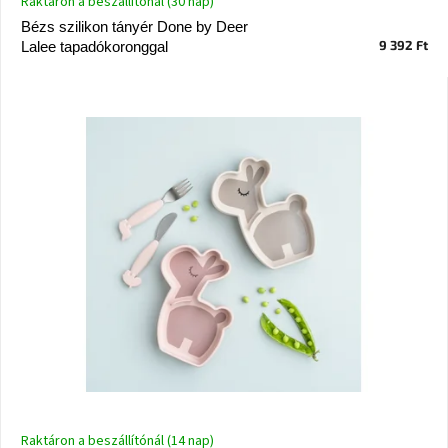
Raktáron a beszállítónál (30 nap)
Vizsgálati
Bézs szilikon tányér Done by Deer
kategória
9 392 Ft
Lalee tapadókoronggal
Designos
Valentin-
nap
Woodman
gyűjtemény
White
Label
Élő
gyűjtemény
Kave
Home
gyűjtemény
Richmond
gyűjtemény
Raktáron a beszállítónál (14 nap)