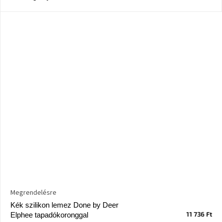
Windsor
&
Co
kollekció
-15%
a
kiválasztott
dizájner
termékekre
Dan-
Form
kedvezményesen
Scandi
gyűjtemény
Devichy
Megrendelésre
gyűjtemény
Kék szilikon lemez Done by Deer
11 736 Ft
Elphee tapadókoronggal