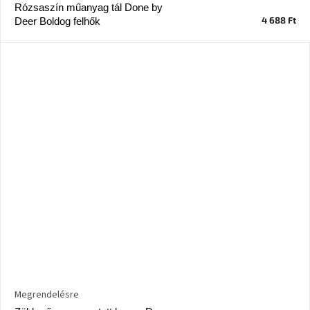
tér
Rózsaszín műanyag tál Done by
4 688 Ft
Deer Boldog felhők
Ipari
stílus
Tervezés
Valentin-
nap
Szent
Patrik
Belső
tér
tavaszi
színekben
Tavasz
az
asztalon
Megrendelésre