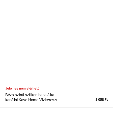
Jelenleg nem elérhető
Bézs színű szilikon babatálka
5 058 Ft
kanállal Kave Home Vízkereszt