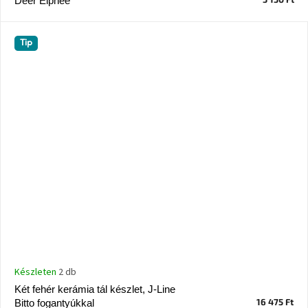
Deer Elphee
Chotikov
bemutatóterem
Tip
Tervezés
és
praktikus
segítők
Kave
Home
KEDVEZMÉNY
Kave
Home
bolt
Prága
Karlín
Showroom
ProBydleni
Készleten
2 db
Prague
Stodůlky
Két fehér kerámia tál készlet, J-Line
16 475 Ft
Bitto fogantyúkkal