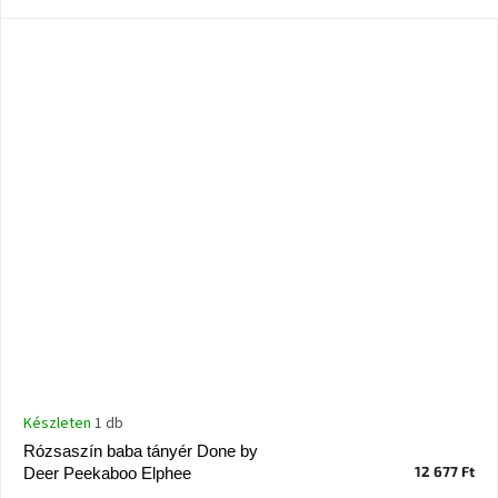
Ghado
gyűjtemény
-
Fő
kategóriák
-
Otthon
a
tavasz
színeiben
-20%
a
kiválasztott
márkákra
–
Ez
az
akció
már
Készleten
1 db
véget
ért
Rózsaszín baba tányér Done by
12 677 Ft
Deer Peekaboo Elphee