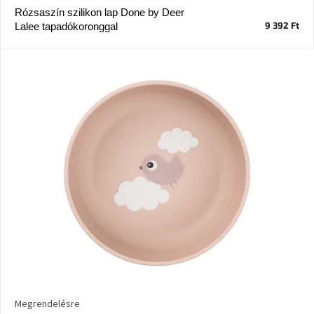
Rózsaszín szilikon lap Done by Deer
9 392 Ft
Lalee tapadókoronggal
J-
line
gyűjtemény
Tenzo
gyűjtemény
Ame
Yens
gyűjtemény
Szezonális
eladás
Trendek
2022
Bohém
stílusú
Megrendelésre
belső