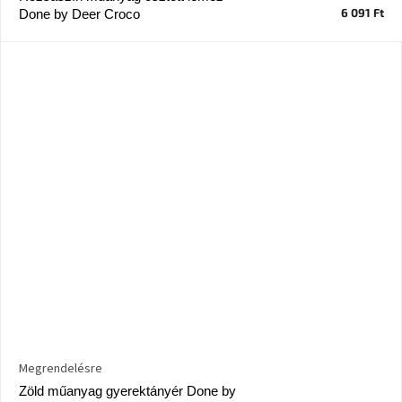
születésnap
6 091 Ft
Done by Deer Croco
megünneplése
A
kedvenceid
Hírek
Hoorns
gyűjtemény
Karácsonyi
e-
utalványok
Formwood
kollekció
Megrendelésre
Most
Zöld műanyag gyerektányér Done by
repül