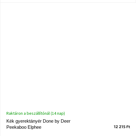
Nordic
Design
gyűjtemény
Kérésre
Márkák
Bejelentkezés
Raktáron a beszállítónál (14 nap)
Kék gyerektányér Done by Deer
12 215 Ft
Peekaboo Elphee