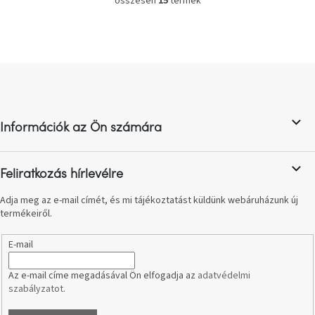
összesen
15
termék
L
i
s
t
a
L
i
á
r
b
á
n
l
y
Információk az Ön számára
é
í
c
t
á
Feliratkozás hírlevélre
s
e
Adja meg az e-mail címét, és mi tájékoztatást küldünk webáruházunk új
l
termékeiről.
e
m
E-mail
e
i
Az e-mail címe megadásával Ön elfogadja az
adatvédelmi
szabályzatot
.