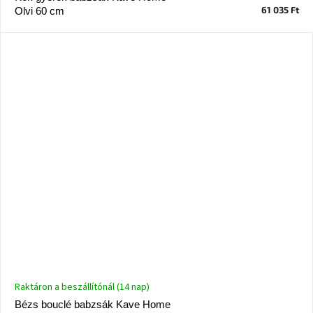
születésnap
61 035 Ft
Olvi 60 cm
megünneplése
A
kedvenceid
Hírek
Hoorns
gyűjtemény
Karácsonyi
e-
utalványok
Formwood
kollekció
Raktáron a beszállítónál (14 nap)
Most
Bézs bouclé babzsák Kave Home
repül