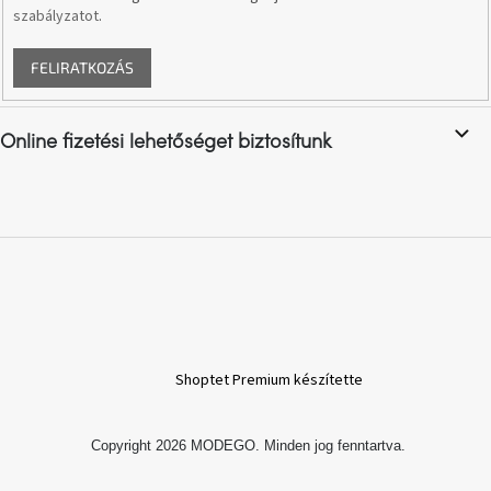
Ghado
szabályzatot
.
gyűjtemény
FELIRATKOZÁS
-
Fő
kategóriák
-
Online fizetési lehetőséget biztosítunk
Otthon
a
tavasz
színeiben
-20%
a
kiválasztott
márkákra
–
Ez
Shoptet Premium készítette
az
akció
már
véget
ért
Copyright 2026
MODEGO
. Minden jog fenntartva.