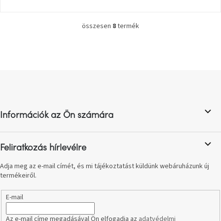
Windsor
&
Co
összesen
8
termék
L
kollekció
i
s
-15%
t
a
a
kiválasztott
L
i
dizájner
á
termékekre
r
b
á
n
l
Dan-
y
Információk az Ön számára
é
Form
í
kedvezményesen
c
t
á
Feliratkozás hírlevélre
s
Scandi
gyűjtemény
e
Adja meg az e-mail címét, és mi tájékoztatást küldünk webáruházunk új
l
termékeiről.
e
Devichy
m
gyűjtemény
E-mail
e
i
Az e-mail címe megadásával Ön elfogadja az
adatvédelmi