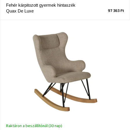
Fehér kárpitozott gyermek hintaszék
97 363 Ft
Quax De Luxe
J-
line
gyűjtemény
Tenzo
gyűjtemény
Ame
Yens
gyűjtemény
Szezonális
eladás
Trendek
2022
Bohém
stílusú
Raktáron a beszállítónál (30 nap)
belső