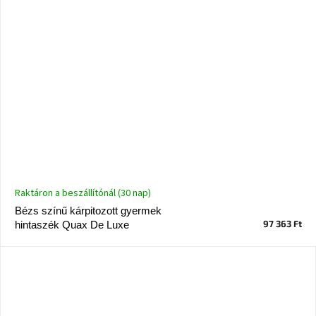
Raktáron a beszállítónál (30 nap)
Bézs színű kárpitozott gyermek
97 363 Ft
hintaszék Quax De Luxe