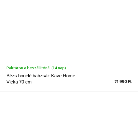
Raktáron a beszállítónál (14 nap)
Bézs bouclé babzsák Kave Home
71 990 Ft
Vicka 70 cm