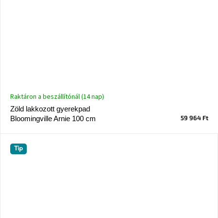
Raktáron a beszállítónál (14 nap)
Zöld lakkozott gyerekpad
59 964 Ft
Bloomingville Arnie 100 cm
Tip