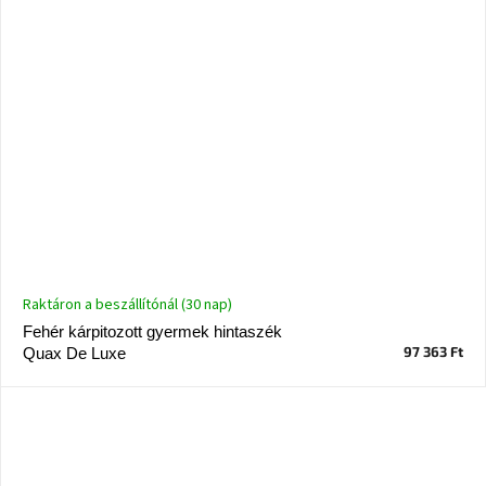
Raktáron a beszállítónál (30 nap)
Fehér kárpitozott gyermek hintaszék
97 363 Ft
Quax De Luxe