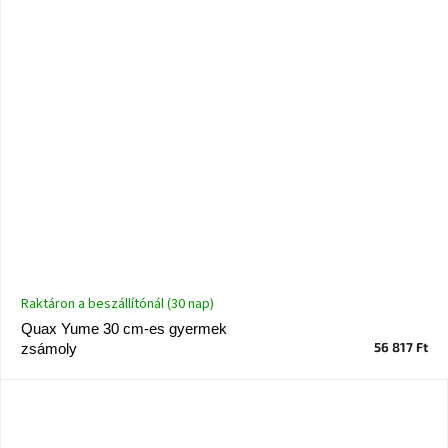
Raktáron a beszállítónál (30 nap)
Quax Yume 30 cm-es gyermek
56 817 Ft
zsámoly