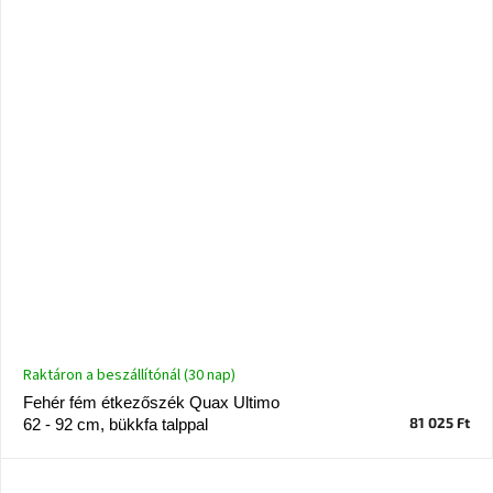
Ghado
gyűjtemény
-
Fő
kategóriák
-
Otthon
a
tavasz
színeiben
-20%
a
kiválasztott
márkákra
–
Ez
Raktáron a beszállítónál (30 nap)
az
akció
Fehér fém étkezőszék Quax Ultimo
már
81 025 Ft
62 - 92 cm, bükkfa talppal
véget
ért