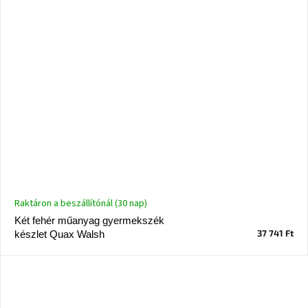
Raktáron a beszállítónál (30 nap)
Két fehér műanyag gyermekszék
37 741 Ft
készlet Quax Walsh