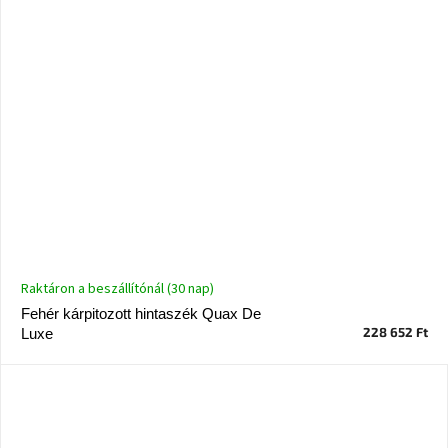
Raktáron a beszállítónál (30 nap)
Fehér kárpitozott hintaszék Quax De
228 652 Ft
Luxe