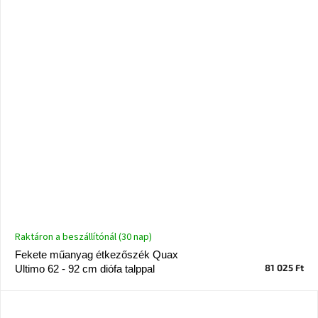
Nordic
Design
gyűjtemény
Kérésre
Márkák
Bejelentkezés
Raktáron a beszállítónál (30 nap)
Fekete műanyag étkezőszék Quax
81 025 Ft
Ultimo 62 - 92 cm diófa talppal