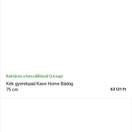
Raktáron a beszállítónál (14 nap)
Kék gyerekpad Kave Home Bádog
63 121 Ft
75 cm