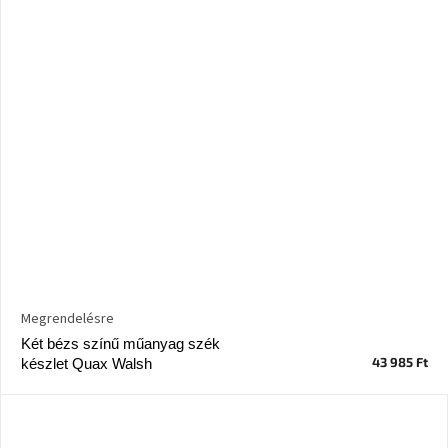
Megrendelésre
Két bézs színű műanyag szék
43 985 Ft
készlet Quax Walsh