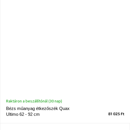
Windsor
&
Co
kollekció
-15%
a
kiválasztott
dizájner
termékekre
Dan-
Form
kedvezményesen
Scandi
gyűjtemény
Raktáron a beszállítónál (30 nap)
Bézs műanyag étkezőszék Quax
Devichy
81 025 Ft
Ultimo 62 - 92 cm
gyűjtemény