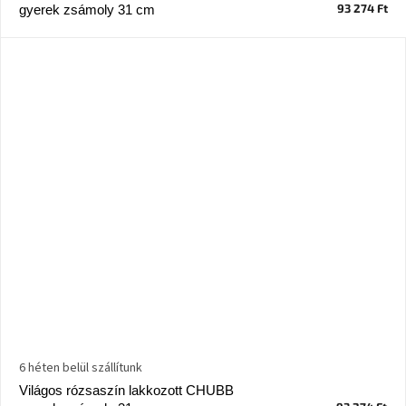
tér
93 274 Ft
gyerek zsámoly 31 cm
Ipari
stílus
Tervezés
Valentin-
nap
Szent
Patrik
Belső
tér
tavaszi
színekben
Tavasz
az
6 héten belül szállítunk
asztalon
Világos rózsaszín lakkozott CHUBB