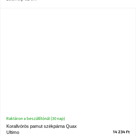
születésnap
megünneplése
A
kedvenceid
Hírek
Hoorns
gyűjtemény
Karácsonyi
e-
utalványok
Formwood
kollekció
Raktáron a beszállítónál (30 nap)
Korallvörös pamut székpárna Quax
Most
14 234 Ft
Ultimo
repül