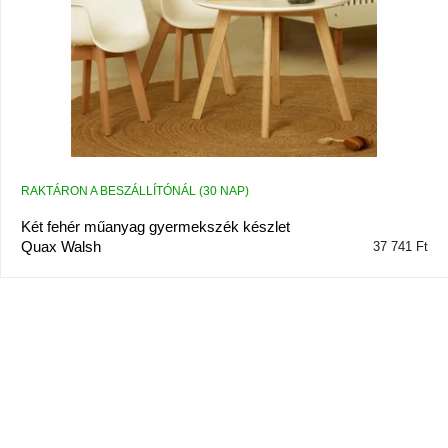
RAKTÁRON A BESZÁLLÍTÓNÁL (30 NAP)
Két fehér műanyag gyermekszék készlet
Quax Walsh
37 741 Ft