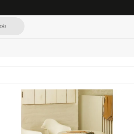
ekbútorok
Ülőbútorok
Gyerekszékek
SZŰRŐ MEGJELENÍTÉSE