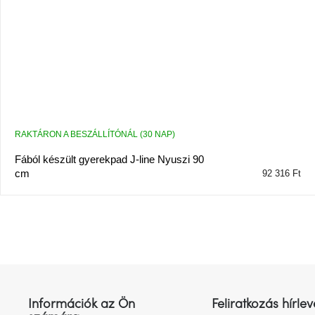
RAKTÁRON A BESZÁLLÍTÓNÁL (30 NAP)
Fából készült gyerekpad J-line Nyuszi 90
cm
92 316 Ft
L
á
b
l
Információk az Ön
Feliratkozás hírlev
é