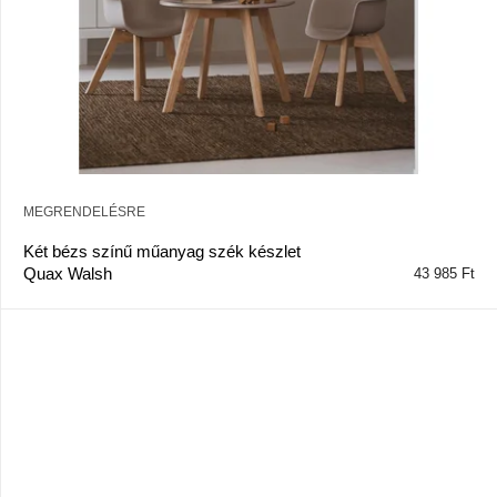
l
i
s
t
á
j
a
MEGRENDELÉSRE
Két bézs színű műanyag szék készlet
Quax Walsh
43 985 Ft