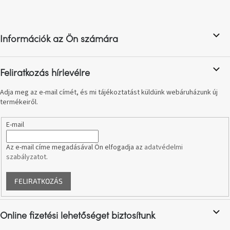
születésnap
á
megünneplése
b
l
Információk az Ön számára
A
é
kedvenceid
c
Feliratkozás hírlevélre
Hírek
Adja meg az e-mail címét, és mi tájékoztatást küldünk webáruházunk új
termékeiről.
Hoorns
gyűjtemény
E-mail
Karácsonyi
Az e-mail címe megadásával Ön elfogadja az
adatvédelmi
e-
utalványok
szabályzatot
.
FELIRATKOZÁS
Formwood
kollekció
Online fizetési lehetőséget biztosítunk
Most
repül