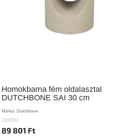
Vizsgálati
kategória
Designos
Valentin-
nap
Woodman
gyűjtemény
White
Label
Élő
Homokbarna fém oldalasztal
gyűjtemény
DUTCHBONE SAI 30 cm
Kave
Home
Márka:
Dutchbone
gyűjtemény
2300302
89 801 Ft
Richmond
gyűjtemény