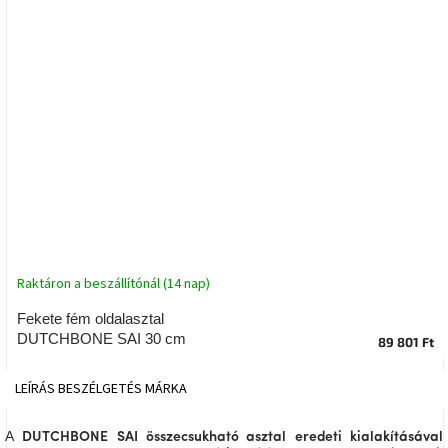
tér
Ipari
stílus
Tervezés
Valentin-
nap
Szent
Patrik
Raktáron a beszállítónál (14 nap)
Belső
tér
tavaszi
Fekete fém oldalasztal
színekben
DUTCHBONE SAI 30 cm
89 801 Ft
Tavasz
LEÍRÁS
BESZÉLGETÉS
MÁRKA
az
asztalon
A
DUTCHBONE
SAI összecsukható asztal
eredeti kialakításával