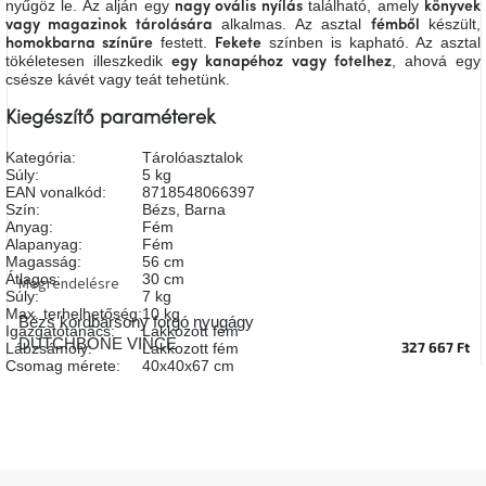
nyűgöz le. Az alján egy
található, amely
nagy ovális nyílás
könyvek
A
alkalmas. Az asztal
készült,
vagy magazinok tárolására
fémből
tűz
festett.
színben is kapható. Az asztal
homokbarna színűre
Fekete
mellett
tökéletesen illeszkedik
, ahová egy
ülve
egy kanapéhoz vagy fotelhez
csésze kávét vagy teát tehetünk.
Kiegészítő paraméterek
Színes
belső
tér
Kategória
:
Tárolóasztalok
Súly
:
5 kg
EAN vonalkód
:
8718548066397
Szín
:
Bézs
,
Barna
Woodman
kedvezményesen
Anyag
:
Fém
Alapanyag
:
Fém
Magasság
:
56 cm
Átlagos
:
30 cm
Megrendelésre
Anyák
Súly
:
7 kg
napja
Max. terhelhetőség
:
10 kg
Bézs kordbársony forgó nyugágy
Igazgatótanács
:
Lakkozott fém
DUTCHBONE VINCE
327 667 Ft
Lábzsámoly
:
Lakkozott fém
Egy
Csomag mérete
:
40x40x67 cm
étkező,
amely
szórakoztat!
A
L
8.