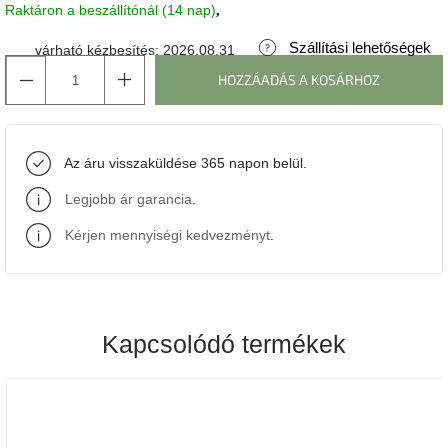
Raktáron a beszállítónál (14 nap)
J-
Szállítási lehetőségek
várható kézbesítés:
2026.08.31
line
gyűjtemény
HOZZÁADÁS A KOSÁRHOZ
Tenzo
gyűjtemény
Az áru visszaküldése 365 napon belül.
Ame
Legjobb ár garancia
.
Yens
gyűjtemény
Kérjen mennyiségi kedvezményt
.
Szezonális
eladás
Kapcsolódó termékek
Trendek
2022
Bohém
stílusú
belső