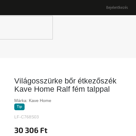
Bejelentkezés
K
Világosszürke bőr étkezőszék
Kave Home Ralf fém talppal
Márka:
Kave Home
Tip
LF-C768S03
30 306 Ft