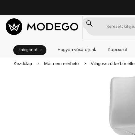
Ugrás
a
fő
tartalomhoz
Hogyan vásároljunk
Kapcsolat
Kezdőlap
Már nem elérhető
Világosszürke bőr étk