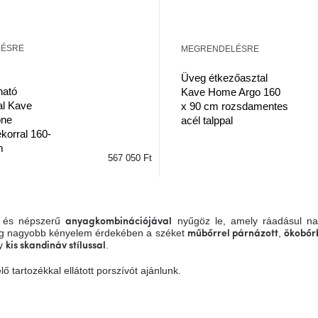
LÉSRE
MEGRENDELÉSRE
Üveg étkezőasztal
ható
Kave Home Argo 160
al Kave
x 90 cm rozsdamentes
one
acél talppal
korral 160-
m
567 050 Ft
és népszerű
nyűgöz le, amely ráadásul 
anyagkombinációjával
ég nagyobb kényelem érdekében a széket
,
műbőrrel párnázott
ökobőr
gy
.
kis skandináv stílussal
ő tartozékkal ellátott porszívót ajánlunk.