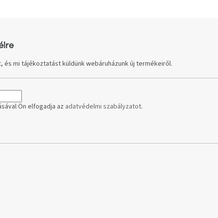
élre
, és mi tájékoztatást küldünk webáruházunk új termékeiről.
sával Ön elfogadja az
adatvédelmi szabályzatot
.