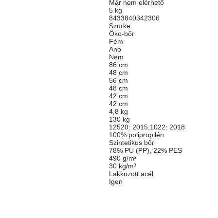
Már nem elérhető
5 kg
8433840342306
Szürke
Öko-bőr
Fém
Ano
Nem
86 cm
48 cm
56 cm
48 cm
42 cm
42 cm
4,8 kg
130 kg
12520: 2015,1022: 2018
100% polipropilén
Szintetikus bőr
78% PU (PP), 22% PES
490 g/m²
30 kg/m³
Lakkozott acél
Igen