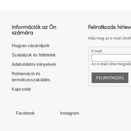
L
á
b
l
Információk az Ön
Feliratkozás hírlev
é
számára
c
Adja meg az e-mail címét
Hogyan vásároljunk
E-mail
Szabályok és feltételek
Az e-mail címe megadá
Adatvédelmi irányelvek
Reklamáció és
FELIRATKOZÁS
termékvisszaküldés
Kapcsolat
Facebook
Instagram