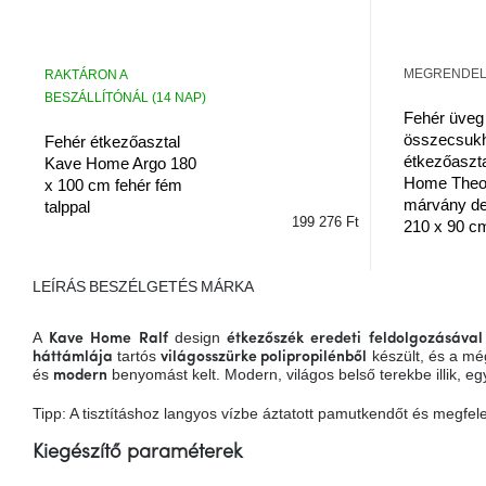
MEGRENDE
RAKTÁRON A
BESZÁLLÍTÓNÁL (14 NAP)
Fehér üveg
összecsuk
Fehér étkezőasztal
étkezőaszt
Kave Home Argo 180
Home The
x 100 cm fehér fém
márvány de
talppal
199 276 Ft
210 x 90 c
LEÍRÁS
BESZÉLGETÉS
MÁRKA
A
design
Kave Home Ralf
étkezőszék
eredeti feldolgozásával
tartós
készült, és a m
háttámlája
világosszürke polipropilénből
és
benyomást kelt. Modern, világos belső terekbe illik, e
modern
Tipp: A tisztításhoz langyos vízbe áztatott pamutkendőt és megfelel
Kiegészítő paraméterek