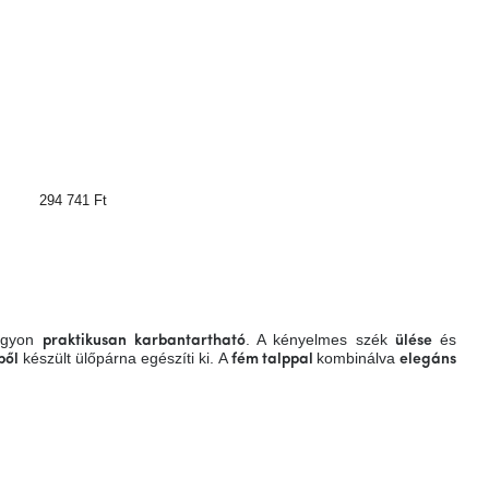
294 741 Ft
nagyon
. A kényelmes szék
és
praktikusan
karbantartható
ülése
készült ülőpárna egészíti ki. A
kombinálva
ből
fém talppal
elegáns