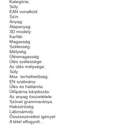
Kategória
:
Súly
:
EAN vonalkód
:
Szín
:
Anyag
:
Alapanyag
:
3D modely
:
Karfák
:
Magasság
:
Szélesség
:
Mélység
:
Ülésmagasság
:
Ülés szélessége
:
Az ülés mélysége
:
Súly
:
Max. terhelhetőség
:
EN szabvány
:
Ülés és háttámla
:
Ülőpárna kárpitozás
:
Az anyag összetétele
:
Szövet grammaránya
:
Habsűrűség
:
Lábzsámoly
:
Összeszerelést igényel
:
A tétel elfogyott…