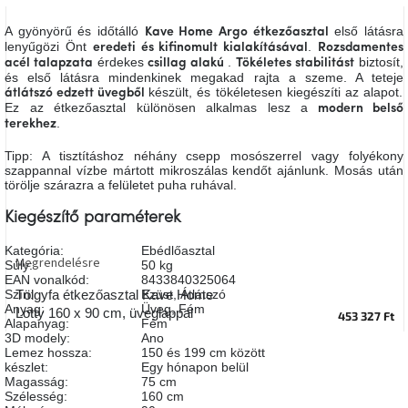
A
tűz
A gyönyörű és időtálló
első látásra
Kave Home Argo
étkezőasztal
mellett
lenyűgözi Önt
.
eredeti és kifinomult kialakításával
Rozsdamentes
ülve
érdekes
.
biztosít,
acél talapzata
csillag alakú
Tökéletes stabilitást
és első látásra mindenkinek megakad rajta a szeme. A teteje
készült, és tökéletesen kiegészíti az alapot.
átlátszó edzett üvegből
Színes
Ez az étkezőasztal különösen alkalmas lesz a
modern belső
belső
.
terekhez
tér
Tipp: A tisztításhoz néhány csepp mosószerrel vagy folyékony
szappannal vízbe mártott mikroszálas kendőt ajánlunk. Mosás után
Woodman
törölje szárazra a felületet puha ruhával.
kedvezményesen
Kiegészítő paraméterek
Anyák
Kategória
:
Ebédlőasztal
napja
Megrendelésre
Súly
:
50 kg
EAN vonalkód
:
8433840325064
Szín
:
Ezüst
,
Átlátszó
Tölgyfa étkezőasztal Kave Home
Egy
Anyag
:
Üveg
,
Fém
Lotty 160 x 90 cm, üveglappal
étkező,
453 327 Ft
Alapanyag
:
Fém
amely
3D modely
:
Ano
szórakoztat!
Lemez hossza
:
150 és 199 cm között
készlet
:
Egy hónapon belül
Magasság
:
75 cm
A
Szélesség
:
160 cm
8.