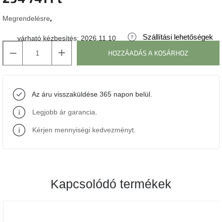
Megrendelésre
J-
line
gyűjtemény
Szállítási lehetőségek
várható kézbesítés:
2026.11.10
HOZZÁADÁS A KOSÁRHOZ
Tenzo
gyűjtemény
Az áru visszaküldése 365 napon belül.
Ame
Yens
gyűjtemény
Legjobb ár garancia
.
Kérjen mennyiségi kedvezményt
.
Szezonális
eladás
Trendek
2022
Kapcsolódó termékek
Bohém
stílusú
belső