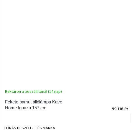
tér
Ipari
stílus
Tervezés
Valentin-
nap
Szent
Patrik
Belső
tér
Raktáron a beszállítónál (14 nap)
tavaszi
színekben
Fekete pamut állólámpa Kave
Home Iguazu 157 cm
99 116 Ft
Tavasz
az
asztalon
LEÍRÁS
BESZÉLGETÉS
MÁRKA