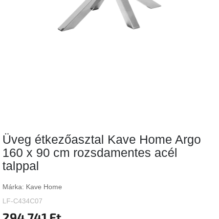
Vizsgálati
kategória
Designos
Valentin-
nap
Woodman
gyűjtemény
White
Label
Élő
Üveg étkezőasztal Kave Home Argo
gyűjtemény
160 x 90 cm rozsdamentes acél
talppal
Kave
Home
gyűjtemény
Márka:
Kave Home
LF-C434C07
Richmond
gyűjtemény
294 741 Ft