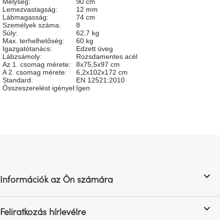
Mélység
:
90 cm
születésnap
Lemezvastagság
:
12 mm
megünneplése
Lábmagasság
:
74 cm
Személyek száma
:
8
Súly
:
62,7 kg
A
Max. terhelhetőség
:
60 kg
kedvenceid
Igazgatótanács
:
Edzett üveg
Lábzsámoly
:
Rozsdamentes acél
Az 1. csomag mérete
:
8x75,5x97 cm
A 2. csomag mérete
:
6,2x102x172 cm
Hírek
Standard
:
EN 12521:2010
Összeszerelést igényel
:
Igen
Hoorns
gyűjtemény
Karácsonyi
L
e-
utalványok
á
b
l
Formwood
Információk az Ön számára
kollekció
é
c
Most
Feliratkozás hírlevélre
repül