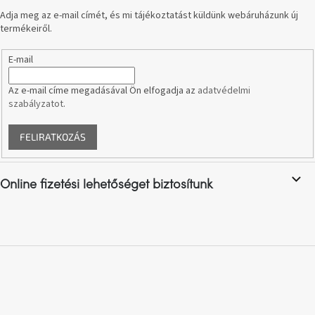
Adja meg az e-mail címét, és mi tájékoztatást küldünk webáruházunk új
termékeiről.
A
nyári
hullámon
E-mail
Az e-mail címe megadásával Ön elfogadja az
adatvédelmi
Fedezze
fel
szabályzatot
.
sötét
oldalát
FELIRATKOZÁS
Kis
részlet,
nagy
Online fizetési lehetőséget biztosítunk
változás
Mesonica
gyűjtemény
Alvópárna
ARBYD