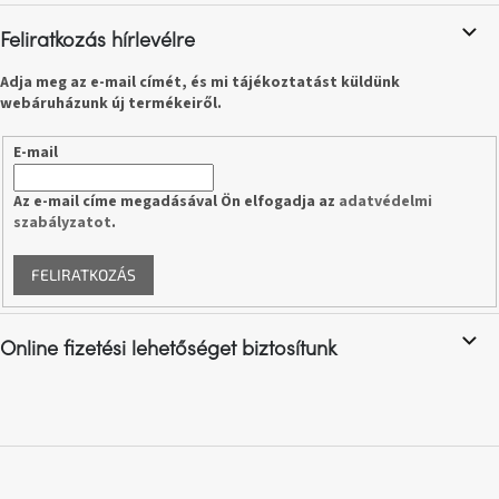
születésnap
megünneplése
Feliratkozás hírlevélre
Adja meg az e-mail címét, és mi tájékoztatást küldünk
A
webáruházunk új termékeiről.
kedvenceid
E-mail
Hírek
Az e-mail címe megadásával Ön elfogadja az
adatvédelmi
szabályzatot
.
Hoorns
gyűjtemény
FELIRATKOZÁS
Karácsonyi
e-
utalványok
Online fizetési lehetőséget biztosítunk
Formwood
kollekció
Most
repül