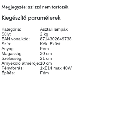
tér
Megjegyzés: az izzó nem tartozék.
Kiegészítő paraméterek
Ipari
stílus
Kategória
:
Asztali lámpák
Súly
:
2 kg
EAN vonalkód
:
8714302649738
Tervezés
Szín
:
Kék
,
Ezüst
Valentin-
nap
Anyag
:
Fém
Magasság
:
30 cm
Szélesség
:
21 cm
Árnyékoló átmérője
:
10 cm
Szent
Fényforrás
:
1xE14 max 40W
Patrik
Építés
:
Fém
Belső
tér
Legyen az első, aki véleményt ír ehhez a tételhez!
tavaszi
színekben
HOZZÁSZÓLÁS HOZZÁADÁSA
Tavasz
az
asztalon