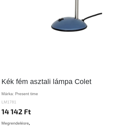
Vizsgálati
kategória
Designos
Valentin-
nap
Woodman
gyűjtemény
White
Label
Élő
Kék fém asztali lámpa Colet
gyűjtemény
Márka:
Present time
Kave
Home
LM1781
gyűjtemény
14 142 Ft
Richmond
Megrendelésre
gyűjtemény