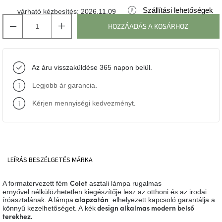
Szállítási lehetőségek
várható kézbesítés:
2026.11.09
J-
HOZZÁADÁS A KOSÁRHOZ
line
gyűjtemény
Tenzo
Az áru visszaküldése 365 napon belül.
gyűjtemény
Legjobb ár garancia
.
Ame
Yens
Kérjen mennyiségi kedvezményt
.
gyűjtemény
Szezonális
eladás
LEÍRÁS
BESZÉLGETÉS
MÁRKA
Trendek
2022
A formatervezett fém
asztali lámpa rugalmas
Colet
ernyővel nélkülözhetetlen kiegészítője lesz az otthoni és az irodai
íróasztalának. A lámpa
elhelyezett kapcsoló garantálja a
alapzatán
Bohém
könnyű kezelhetőséget. A
kék
design alkalmas
modern belső
stílusú
terekhez
.
belső