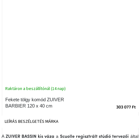
tér
Ipari
stílus
Tervezés
Valentin-
nap
Szent
Patrik
Raktáron a beszállítónál (14 nap)
Belső
tér
tavaszi
Fekete tölgy komód ZUIVER
színekben
BARBIER 120 x 40 cm
303 077 Ft
Tavasz
LEÍRÁS
BESZÉLGETÉS
MÁRKA
az
asztalon
A
a
által
ZUIVER BASSIN kis váza
Scuolle regisztrált stúdió tervezői