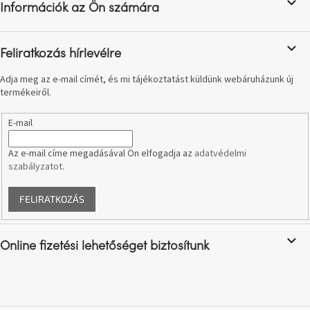
születésnap
Információk az Ön számára
é
megünneplése
c
Feliratkozás hírlevélre
A
kedvenceid
Adja meg az e-mail címét, és mi tájékoztatást küldünk webáruházunk új
termékeiről.
Hírek
E-mail
Hoorns
gyűjtemény
Az e-mail címe megadásával Ön elfogadja az
adatvédelmi
szabályzatot
.
Karácsonyi
e-
FELIRATKOZÁS
utalványok
Formwood
Online fizetési lehetőséget biztosítunk
kollekció
Most
repül