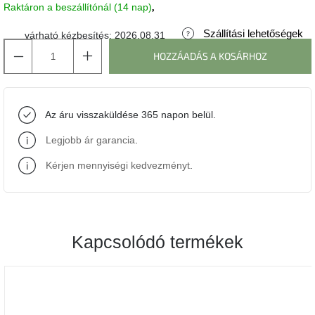
Raktáron a beszállítónál (14 nap)
J-
Szállítási lehetőségek
várható kézbesítés:
2026.08.31
line
gyűjtemény
HOZZÁADÁS A KOSÁRHOZ
Tenzo
gyűjtemény
Az áru visszaküldése 365 napon belül.
Ame
Legjobb ár garancia
.
Yens
gyűjtemény
Kérjen mennyiségi kedvezményt
.
Szezonális
eladás
Kapcsolódó termékek
Trendek
2022
Bohém
stílusú
belső