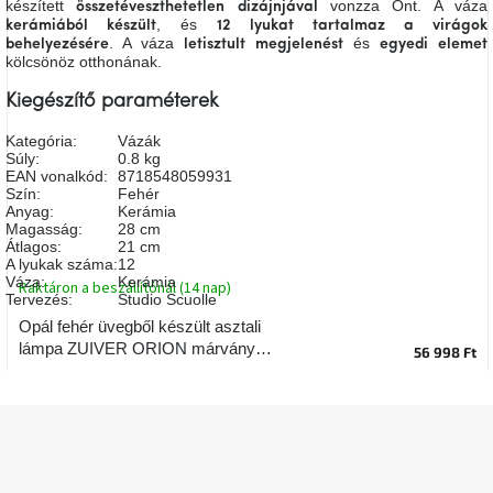
készített
vonzza Önt. A váza
összetéveszthetetlen
dizájnjával
A
, és
kerámiából készült
12 lyukat tartalmaz a virágok
tűz
. A váza
és
behelyezésére
letisztult
megjelenést
egyedi
elemet
mellett
kölcsönöz otthonának.
ülve
Kiegészítő paraméterek
Színes
belső
Kategória
:
Vázák
tér
Súly
:
0.8 kg
EAN vonalkód
:
8718548059931
Szín
:
Fehér
Anyag
:
Kerámia
Woodman
Magasság
:
28 cm
kedvezményesen
Átlagos
:
21 cm
A lyukak száma
:
12
Váza
:
Kerámia
Raktáron a beszállítónál (14 nap)
Anyák
Tervezés
:
Studio Scuolle
napja
Opál fehér üvegből készült asztali
lámpa ZUIVER ORION márvány
56 998 Ft
Egy
talppal
étkező,
amely
szórakoztat!
L
á
b
A
l
8.