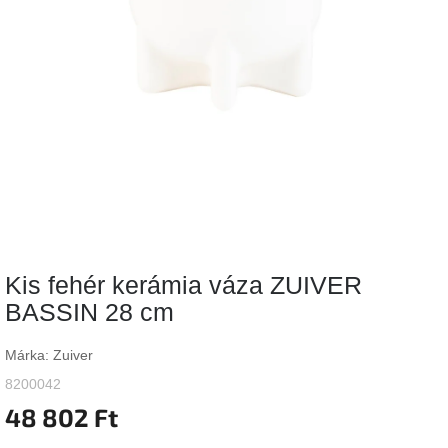
Vizsgálati
kategória
Designos
Valentin-
nap
Woodman
gyűjtemény
White
Label
Élő
Kis fehér kerámia váza ZUIVER
gyűjtemény
BASSIN 28 cm
Kave
Home
Márka:
Zuiver
gyűjtemény
8200042
48 802 Ft
Richmond
gyűjtemény