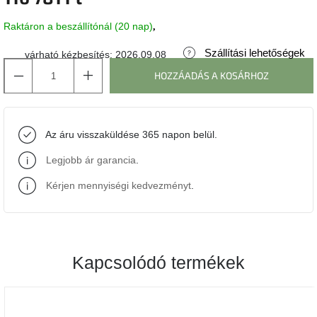
Raktáron a beszállítónál (20 nap)
J-
line
gyűjtemény
Szállítási lehetőségek
várható kézbesítés:
2026.09.08
HOZZÁADÁS A KOSÁRHOZ
Tenzo
gyűjtemény
Az áru visszaküldése 365 napon belül.
Ame
Yens
gyűjtemény
Legjobb ár garancia
.
Kérjen mennyiségi kedvezményt
.
Szezonális
eladás
Trendek
2022
Kapcsolódó termékek
Bohém
stílusú
belső