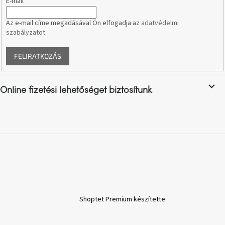
E-mail
Az e-mail címe megadásával Ön elfogadja az
adatvédelmi
A
nyári
szabályzatot
.
hullámon
FELIRATKOZÁS
Fedezze
fel
sötét
oldalát
Online fizetési lehetőséget biztosítunk
Kis
részlet,
nagy
változás
Mesonica
gyűjtemény
Alvópárna
Shoptet Premium készítette
ARBYD