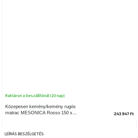
tér
Ipari
stílus
Tervezés
Valentin-
nap
Szent
Patrik
Belső
tér
Raktáron a beszállítónál (20 nap)
tavaszi
színekben
Közepesen kemény/kemény rugós
matrac MESONICA Rosso 150 x
243 947 Ft
Tavasz
200 cm, vastagság 28 cm
az
asztalon
LEÍRÁS
BESZÉLGETÉS