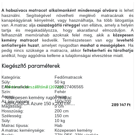
A
tűz
is lehet
A habszivacs matracot
alkalmanként
mindennapi alvásra
mellett
használni. Segítségével növelheti meglévő matracának és
ülve
kanapéágyának kényelmét, vagy használhatja, ha több látogatója
van. A matrac alja
van ellátva, amely a helyén
csúszásgátló réteggel
tartja és megakadályozza, hogy akaratlanul elmozduljon. A
Színes
felhasznált memóriahab azoknak felel meg, akik a
közepesen
belső
kedvelik. Természetesen van egy
kemény matracot
levehető
tér
, amelyet nyugodtan
. Ha
antiallergén huzat
moshat a mosógépben
pedig nincs szüksége a matracra, akkor
feltekerheti és tárolhatja
anélkül, hogy aggódnia kellene a tulajdonságai elvesztése miatt.
Woodman
kedvezményesen
Kiegészítő paraméterek
Kategória
:
Fedőmatracok
Anyák
Súly
:
50 kg
napja
Raktáron a beszállítónál (20 nap)
EAN vonalkód
:
729927406565
Szín
:
Fehér
Anyag
:
Anyag
Közepesen kemény rugós matrac
Egy
Az ágy mérete
:
150x200
MESONICA Azure 150 x 200 cm,
étkező,
289 147 Ft
Magasság
:
5 cm
amely
vastagság 28 cm
Hosszúság
:
200 cm
szórakoztat!
Szélesség
:
150 cm
Súly
:
10 kg
Matrac típusa
:
Hab
A
A matrac keménysége
:
Közepesen kemény
8.