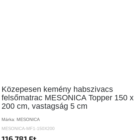
Vizsgálati
kategória
Designos
Valentin-
nap
Woodman
gyűjtemény
White
Label
Élő
Közepesen kemény habszivacs
gyűjtemény
felsőmatrac MESONICA Topper 150 x
200 cm, vastagság 5 cm
Kave
Home
gyűjtemény
Márka:
MESONICA
MESONICA-MF1-150X200
Richmond
gyűjtemény
116 781 Ft