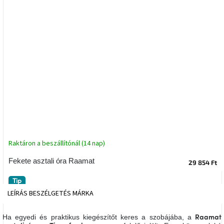
tér
Ipari
stílus
Tervezés
Valentin-
nap
Szent
Patrik
Belső
Raktáron a beszállítónál (14 nap)
tér
tavaszi
Fekete asztali óra Raamat
29 854 Ft
színekben
Tip
Tavasz
LEÍRÁS
BESZÉLGETÉS
MÁRKA
az
asztalon
Ha egyedi és praktikus kiegészítőt keres a szobájába, a
Raamat