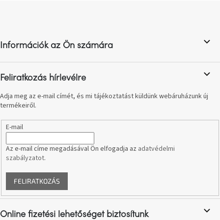
L
születésnap
megünneplése
á
b
l
A
kedvenceid
Információk az Ön számára
é
c
Hírek
Feliratkozás hírlevélre
Adja meg az e-mail címét, és mi tájékoztatást küldünk webáruházunk új
Hoorns
termékeiről.
gyűjtemény
E-mail
Karácsonyi
e-
utalványok
Az e-mail címe megadásával Ön elfogadja az
adatvédelmi
szabályzatot
.
Formwood
FELIRATKOZÁS
kollekció
Most
Online fizetési lehetőséget biztosítunk
repül