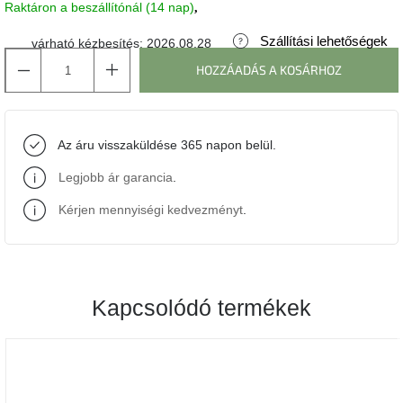
Raktáron a beszállítónál (14 nap)
J-
Szállítási lehetőségek
várható kézbesítés:
2026.08.28
line
gyűjtemény
HOZZÁADÁS A KOSÁRHOZ
Tenzo
gyűjtemény
Az áru visszaküldése 365 napon belül.
Ame
Legjobb ár garancia
.
Yens
gyűjtemény
Kérjen mennyiségi kedvezményt
.
Szezonális
eladás
Kapcsolódó termékek
Trendek
2022
Bohém
stílusú
belső