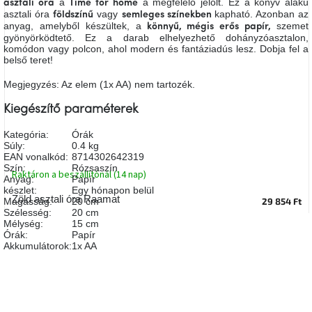
a
a megfelelő jelölt. Ez a könyv alakú
asztali óra
Time for home
A
asztali óra
vagy
kapható. Azonban az
földszínű
semleges színekben
tűz
anyag, amelyből készültek, a
szemet
könnyű, mégis
erős papír,
mellett
gyönyörködtető. Ez a darab elhelyezhető dohányzóasztalon,
ülve
komódon vagy polcon, ahol modern és fantáziadús lesz. Dobja fel a
belső teret!
Színes
Megjegyzés: Az elem (1x AA) nem tartozék.
belső
tér
Kiegészítő paraméterek
Kategória
:
Órák
Woodman
kedvezményesen
Súly
:
0.4 kg
EAN vonalkód
:
8714302642319
Szín
:
Rózsaszín
Raktáron a beszállítónál (14 nap)
Anyag
:
Papír
Anyák
készlet
:
Egy hónapon belül
napja
Zöld asztali óra Raamat
29 854 Ft
Magasság
:
20 cm
Szélesség
:
20 cm
Mélység
:
15 cm
Egy
Órák
:
Papír
étkező,
Akkumulátorok
:
1x AA
amely
szórakoztat!
A
8.