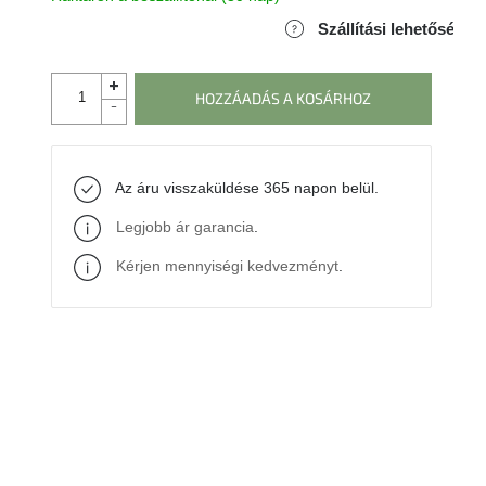
Szállítási lehetőségek
HOZZÁADÁS A KOSÁRHOZ
Az áru visszaküldése 365 napon belül.
Legjobb ár garancia
.
Kérjen mennyiségi kedvezményt
.