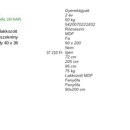
Gyerekágyak
2 év
ÁL (30 NAP)
50 kg
5420070221832
Rózsaszín
lakkozott
MDF
liszekrény
Fa
y 40 x 36
90 x 200
Nem
Igen
37 210 Ft
72 cm
205 cm
95 cm
75 kg
Lakkozott MDF
Fenyőfa
Fenyőfa
90x200 cm