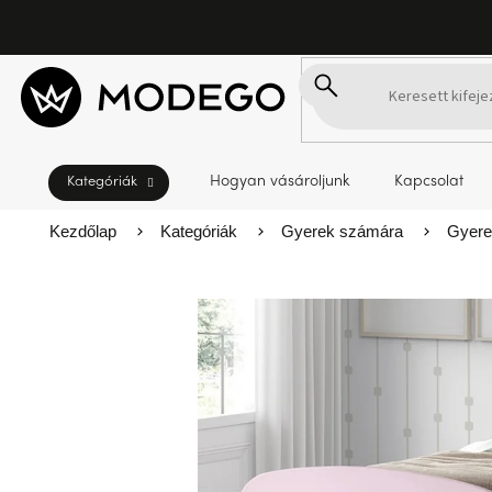
Ugrás
a
fő
tartalomhoz
Hogyan vásároljunk
Kapcsolat
Kezdőlap
Kategóriák
Gyerek számára
Gyere