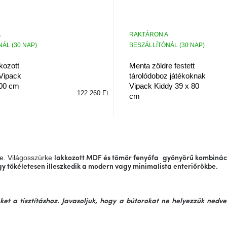
RAKTÁRON A
ÁL (30 NAP)
BESZÁLLÍTÓNÁL (30 NAP)
kozott
Menta zöldre festett
Vipack
tárolódoboz játékoknak
00 cm
Vipack Kiddy 39 x 80
122 260 Ft
cm
e. Világosszürke
lakkozott MDF és tömör fenyőfa
gyönyörű
kombinác
gy tökéletesen illeszkedik a modern vagy minimalista enteriőrökbe.
ket a tisztításhoz. Javasoljuk, hogy a bútorokat ne helyezzük nedv