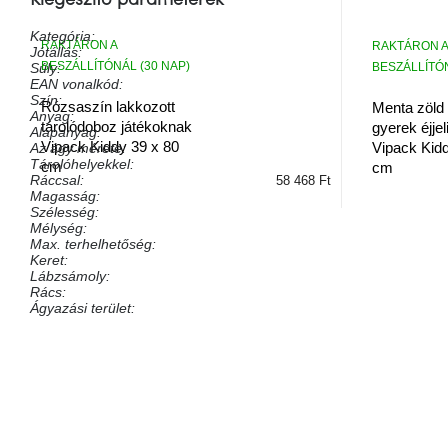
Kiegészítő paraméterek
Kategória
:
RAKTÁRON A
RAKTÁRON A
Jótállás
:
BESZÁLLÍTÓNÁL (30 NAP)
BESZÁLLÍTÓN
Súly
:
EAN vonalkód
:
Szín
:
Rózsaszín lakkozott
Menta zöld 
Anyag
:
tárolódoboz játékoknak
gyerek éjje
Alapanyag
:
Vipack Kiddy 39 x 80
Vipack Kidd
Az ágy mérete
:
Tárolóhelyekkel
:
cm
cm
Ráccsal
:
58 468 Ft
Magasság
:
Szélesség
:
Mélység
:
Max. terhelhetőség
:
Keret
:
Lábzsámoly
:
Rács
:
Ágyazási terület
:
Legyen az első, aki véleményt ír ehhez a tételhez!
HOZZÁSZÓLÁS HOZZÁADÁSA