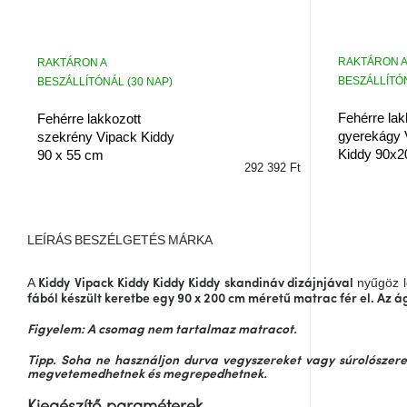
RAKTÁRON A
RAKTÁRON A
BESZÁLLÍTÓN
BESZÁLLÍTÓNÁL (30 NAP)
Fehérre lak
Fehérre lakkozott
gyerekágy 
szekrény Vipack Kiddy
Kiddy 90x2
90 x 55 cm
292 392 Ft
LEÍRÁS
BESZÉLGETÉS
MÁRKA
A
nyűgöz l
Kiddy
Vipack
Kiddy
Kiddy
Kiddy
skandináv dizájnjával
fából készült keretbe
egy
90 x 200 cm
méretű matrac fér el. Az á
Figyelem: A csomag nem tartalmaz matracot.
Tipp. Soha ne használjon durva vegyszereket vagy súrolószere
megvetemedhetnek és megrepedhetnek.