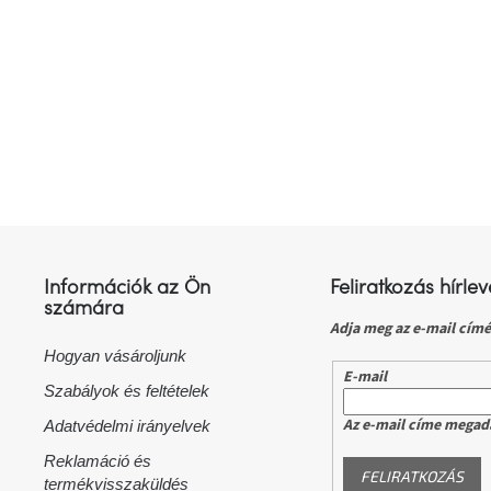
L
á
b
l
Információk az Ön
Feliratkozás hírlev
é
számára
c
Adja meg az e-mail címé
Hogyan vásároljunk
E-mail
Szabályok és feltételek
Az e-mail címe megad
Adatvédelmi irányelvek
Reklamáció és
FELIRATKOZÁS
termékvisszaküldés