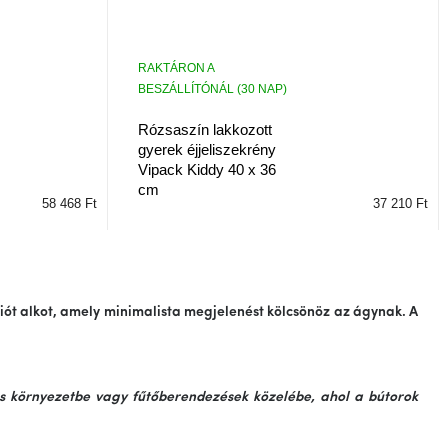
RAKTÁRON A
BESZÁLLÍTÓNÁL (30 NAP)
Rózsaszín lakkozott
gyerek éjjeliszekrény
Vipack Kiddy 40 x 36
cm
58 468 Ft
37 210 Ft
iót
alkot, amely minimalista megjelenést kölcsönöz az ágynak. A
es környezetbe vagy fűtőberendezések közelébe, ahol a bútorok