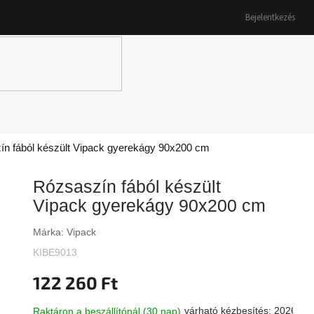
Bejelentkezés
K
n fából készült Vipack gyerekágy 90x200 cm
Rózsaszín fából készült
Vipack gyerekágy 90x200 cm
Márka:
Vipack
KIBE9013
122 260 Ft
várható kézbesítés:
2026.09
Raktáron a beszállítónál (30 nap)