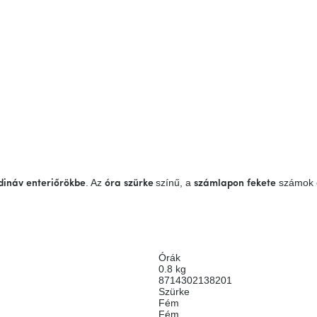
. Az
színű, a
számok é
dináv
enteriőrökbe
óra
szürke
számlapon
fekete
Órák
0.8 kg
8714302138201
Szürke
Fém
Fém