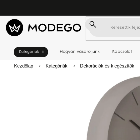
Ugrás
a
fő
tartalomhoz
Hogyan vásároljunk
Kapcsolat
Kezdőlap
Kategóriák
Dekorációk és kiegészítők