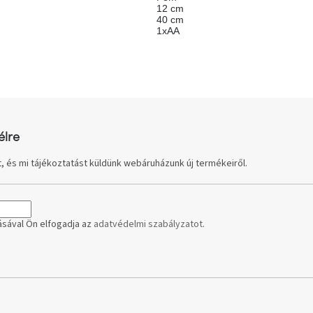
12 cm
40 cm
1xAA
élre
, és mi tájékoztatást küldünk webáruházunk új termékeiről.
sával Ön elfogadja az
adatvédelmi szabályzatot
.