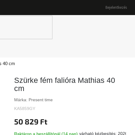
Bejelentkezés
K
as 40 cm
Szürke fém falióra Mathias 40
cm
Márka:
Present time
KA5859GY
50 829 Ft
várható kézbesítés:
2026.08
Raktáron a beszállítónál (14 nap)