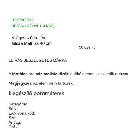
RAKTÁRON A
BESZÁLLÍTÓNÁL (14 NAP)
Világosszürke fém
falióra Mathias 40 cm
50 829 Ft
LEÍRÁS
BESZÉLGETÉS
MÁRKA
A
óra
dizájnja tökéletesen illeszkedik a
Mathias
minimalista
skan
: Az elem nem tartozék.
Megjegyzés
Kiegészítő paraméterek
Kategória
:
Súly
:
EAN vonalkód
:
Szín
:
Anyag
:
Órák
: