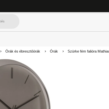
Órák és ébresztőórák
Órák
Szürke fém falióra Mathi