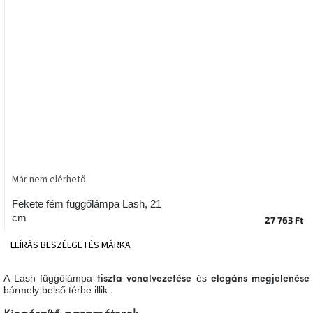
tér
Ipari
stílus
Tervezés
Valentin-
nap
Szent
Patrik
Már nem elérhető
Belső
Fekete fém függőlámpa Lash, 21
tér
cm
tavaszi
27 763 Ft
színekben
LEÍRÁS
BESZÉLGETÉS
MÁRKA
Tavasz
az
A Lash függőlámpa
és
tiszta vonalvezetése
elegáns megjelenése
asztalon
bármely belső térbe illik.