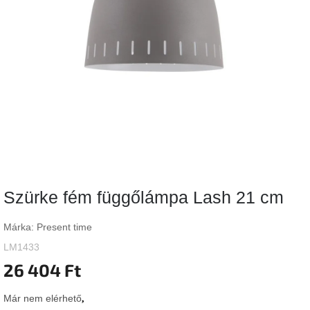
Vizsgálati
kategória
Designos
Valentin-
nap
Woodman
gyűjtemény
White
Label
Élő
Szürke fém függőlámpa Lash 21 cm
gyűjtemény
Márka:
Present time
Kave
Home
LM1433
gyűjtemény
26 404 Ft
Richmond
Már nem elérhető
gyűjtemény