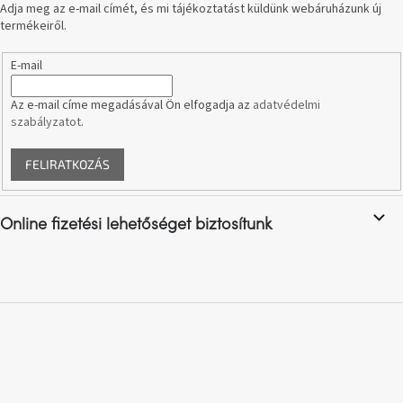
Adja meg az e-mail címét, és mi tájékoztatást küldünk webáruházunk új
születésnap
megünneplése
termékeiről.
E-mail
A
kedvenceid
Az e-mail címe megadásával Ön elfogadja az
adatvédelmi
szabályzatot
.
Hírek
FELIRATKOZÁS
Hoorns
gyűjtemény
Online fizetési lehetőséget biztosítunk
Karácsonyi
e-
utalványok
Formwood
kollekció
Most
repül