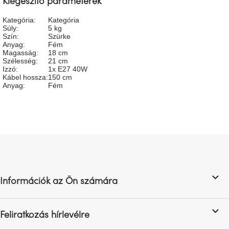
Kiegészítő paraméterek
A
tűz
Kategória
:
Kategória
mellett
Súly
:
5 kg
ülve
Szín
:
Szürke
Anyag
:
Fém
Magasság
:
18 cm
Színes
Szélesség
:
21 cm
belső
Izzó
:
1x E27 40W
tér
Kábel hossza
:
150 cm
Anyag
:
Fém
Woodman
kedvezményesen
Anyák
L
napja
á
b
Egy
l
étkező,
Információk az Ön számára
é
amely
szórakoztat!
c
Feliratkozás hírlevélre
A
8.