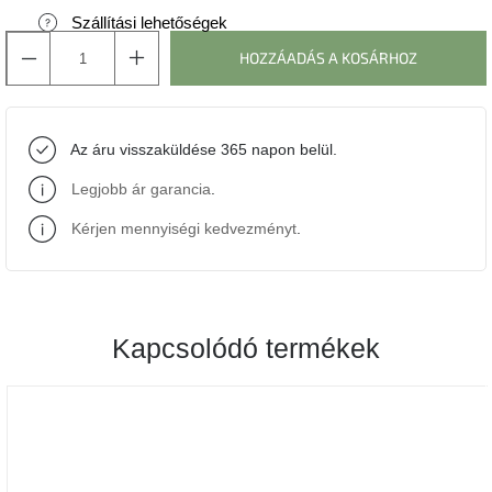
Szállítási lehetőségek
J-
HOZZÁADÁS A KOSÁRHOZ
line
gyűjtemény
Tenzo
Az áru visszaküldése 365 napon belül.
gyűjtemény
Legjobb ár garancia
.
Ame
Yens
Kérjen mennyiségi kedvezményt
.
gyűjtemény
Szezonális
eladás
Kapcsolódó termékek
Trendek
2022
Bohém
stílusú
belső