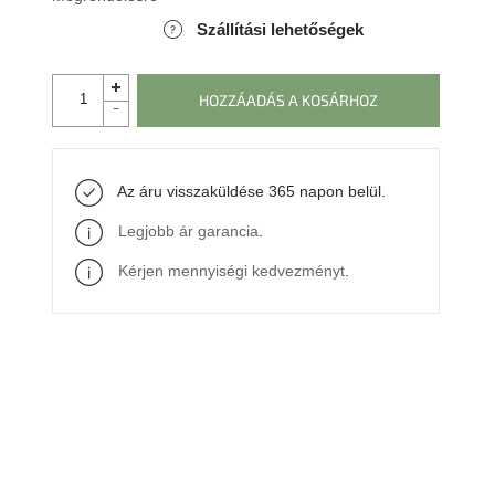
Szállítási lehetőségek
HOZZÁADÁS A KOSÁRHOZ
Az áru visszaküldése 365 napon belül.
Legjobb ár garancia
.
Kérjen mennyiségi kedvezményt
.