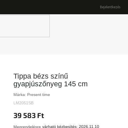
Bejelentkezés
K
Tippa bézs színű
gyapjúszőnyeg 145 cm
Márka:
Present time
LM2051SB
39 583 Ft
várható kézbesítés:
2026.11.10
Megrendelésre