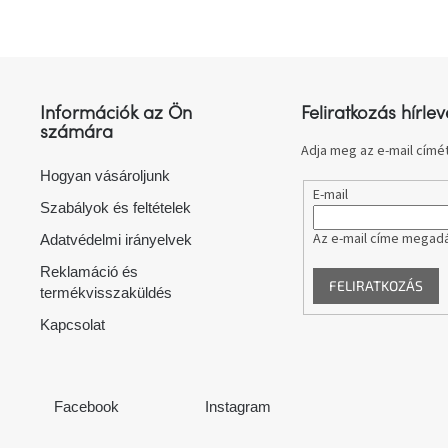
L
á
b
l
Információk az Ön
Feliratkozás hírlev
é
számára
c
Adja meg az e-mail címét
Hogyan vásároljunk
E-mail
Szabályok és feltételek
Az e-mail címe megadá
Adatvédelmi irányelvek
Reklamáció és
FELIRATKOZÁS
termékvisszaküldés
Kapcsolat
Facebook
Instagram