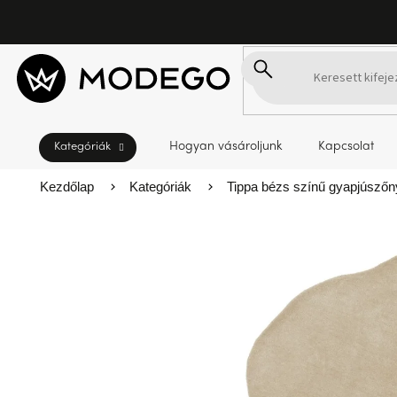
Ugrás
a
fő
tartalomhoz
Hogyan vásároljunk
Kapcsolat
Kezdőlap
Kategóriák
Tippa bézs színű gyapjúsző