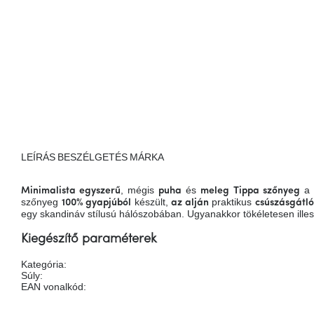
LEÍRÁS
BESZÉLGETÉS
MÁRKA
, mégis
és
a 
Minimalista egyszerű
puha
meleg
Tippa szőnyeg
szőnyeg
készült,
praktikus
100% gyapjúból
az alján
csúszásgátló
egy skandináv stílusú hálószobában. Ugyanakkor tökéletesen ille
Kiegészítő paraméterek
Kategória
:
Súly
:
EAN vonalkód
: