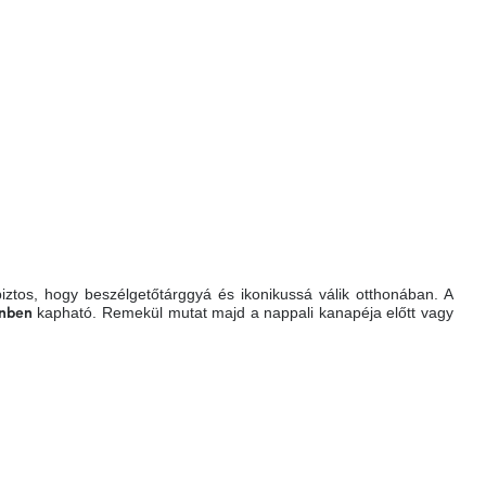
iztos, hogy beszélgetőtárggyá és ikonikussá válik otthonában. A
kapható. Remekül mutat majd a nappali kanapéja előtt vagy
ínben