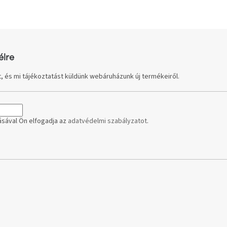
élre
, és mi tájékoztatást küldünk webáruházunk új termékeiről.
sával Ön elfogadja az
adatvédelmi szabályzatot
.