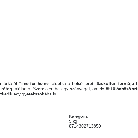
márkától
feldobja a belső teret.
b
Time for home
Szokatlan formája
található. Szerezzen be egy szőnyeget, amely
 réteg
öt különböző sz
szkedik egy gyerekszobába is.
Kategória
5 kg
8714302713859