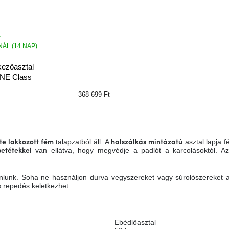
ÁL (14 NAP)
kezőasztal
E Class
368 699 Ft
talapzatból áll. A
asztal lapja 
te lakkozott fém
halszálkás mintázatú
van ellátva, hogy megvédje a padlót a karcolásoktól. Az 
etétekkel
ajánlunk. Soha ne használjon durva vegyszereket vagy súrolószereket 
 repedés keletkezhet.
Ebédlőasztal