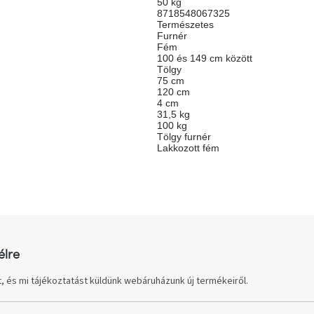
50 kg
8718548067325
Természetes
Furnér
Fém
100 és 149 cm között
Tölgy
75 cm
120 cm
4 cm
31,5 kg
100 kg
Tölgy furnér
Lakkozott fém
élre
, és mi tájékoztatást küldünk webáruházunk új termékeiről.