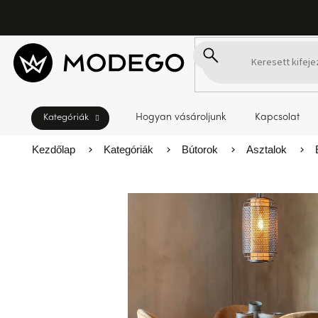
Ugrás
a
fő
tartalomhoz
Hogyan vásároljunk
Kapcsolat
Kezdőlap
Kategóriák
Bútorok
Asztalok