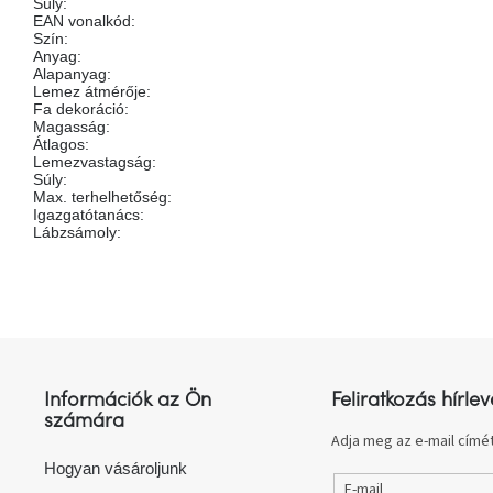
Súly
:
EAN vonalkód
:
Szín
:
Anyag
:
Alapanyag
:
Lemez átmérője
:
Fa dekoráció
:
Magasság
:
Átlagos
:
Lemezvastagság
:
Súly
:
Max. terhelhetőség
:
Igazgatótanács
:
Lábzsámoly
:
L
á
b
l
Információk az Ön
Feliratkozás hírlev
é
számára
c
Adja meg az e-mail címét
Hogyan vásároljunk
E-mail