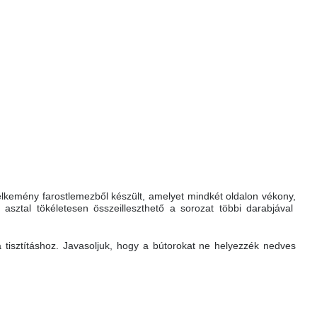
félkemény farostlemezből készült, amelyet mindkét oldalon vékony,
asztal tökéletesen összeilleszthető a sorozat többi darabjával
a tisztításhoz. Javasoljuk, hogy a bútorokat ne helyezzék nedves