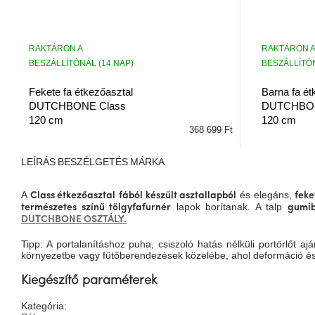
RAKTÁRON A
RAKTÁRON A
BESZÁLLÍTÓN
BESZÁLLÍTÓNÁL (14 NAP)
Barna fa ét
Fekete fa étkezőasztal
DUTCHBON
DUTCHBONE Class
120 cm
120 cm
368 699 Ft
LEÍRÁS
BESZÉLGETÉS
MÁRKA
A
és elegáns,
Class étkezőasztal
fából készült asztallapból
feke
lapok borítanak. A talp
természetes színű tölgyfafurnér
gumib
DUTCHBONE OSZTÁLY.
Tipp: A portalanításhoz puha, csiszoló hatás nélküli portörlőt 
környezetbe vagy fűtőberendezések közelébe, ahol deformáció és
Kiegészítő paraméterek
Kategória
: