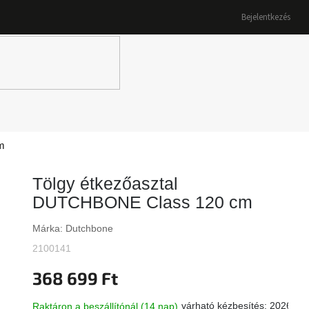
Bejelentkezés
K
m
Tölgy étkezőasztal
DUTCHBONE Class 120 cm
Márka:
Dutchbone
2100141
368 699 Ft
várható kézbesítés:
2026.08
Raktáron a beszállítónál (14 nap)