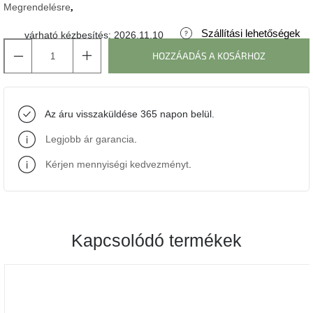
Megrendelésre
J-
Szállítási lehetőségek
várható kézbesítés:
2026.11.10
line
gyűjtemény
HOZZÁADÁS A KOSÁRHOZ
Tenzo
gyűjtemény
Az áru visszaküldése 365 napon belül.
Ame
Legjobb ár garancia
.
Yens
gyűjtemény
Kérjen mennyiségi kedvezményt
.
Szezonális
eladás
Kapcsolódó termékek
Trendek
2022
Bohém
stílusú
belső