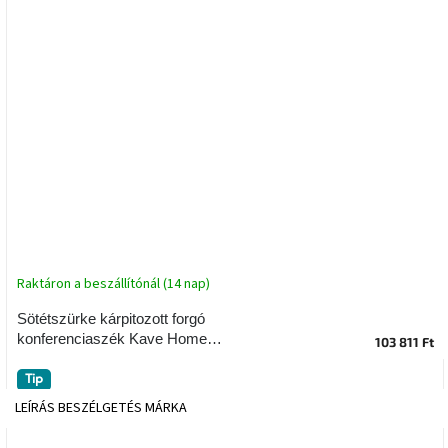
tér
Ipari
stílus
Tervezés
Valentin-
nap
Szent
Patrik
Raktáron a beszállítónál (14 nap)
Belső
tér
tavaszi
Sötétszürke kárpitozott forgó
színekben
konferenciaszék Kave Home
103 811 Ft
Tissiana II.
Tavasz
Tip
az
LEÍRÁS
BESZÉLGETÉS
MÁRKA
asztalon