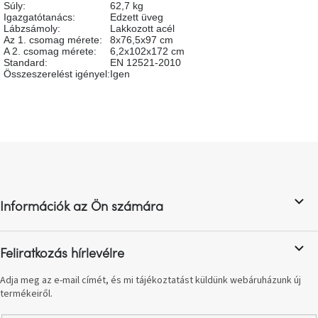
Súly
:
62,7 kg
születésnap
megünneplése
Igazgatótanács
:
Edzett üveg
Lábzsámoly
:
Lakkozott acél
Az 1. csomag mérete
:
8x76,5x97 cm
A 2. csomag mérete
:
6,2x102x172 cm
A
Standard
:
EN 12521-2010
kedvenceid
Összeszerelést igényel
:
Igen
Hírek
Hoorns
L
gyűjtemény
á
b
Karácsonyi
l
e-
Információk az Ön számára
é
utalványok
c
Formwood
Feliratkozás hírlevélre
kollekció
Adja meg az e-mail címét, és mi tájékoztatást küldünk webáruházunk új
termékeiről.
Most
repül