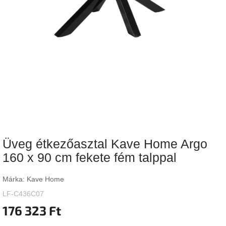
Vizsgálati
kategória
Designos
Valentin-
nap
Woodman
gyűjtemény
White
Label
Élő
Üveg étkezőasztal Kave Home Argo
gyűjtemény
160 x 90 cm fekete fém talppal
Kave
Home
Márka:
Kave Home
gyűjtemény
LF-C436C07
176 323 Ft
Richmond
gyűjtemény