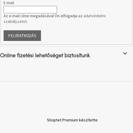
E-mail
A
Az e-mail címe megadásával Ön elfogadja az
adatvédelmi
nyári
szabályzatot
.
hullámon
FELIRATKOZÁS
Fedezze
fel
sötét
oldalát
Online fizetési lehetőséget biztosítunk
Kis
részlet,
nagy
változás
Mesonica
gyűjtemény
Alvópárna
Shoptet Premium készítette
ARBYD