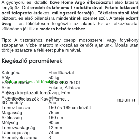
A gyönyörű és időtálló
első látásra
Kave Home Argo
étkezőasztal
A
lenyűgözi Önt
.
eredeti és kifinomult kialakításával
Fekete lakkozott
tűz
érdekes,
.
mellett
acél talapzata
csillagszerű formájú
Tökéletes stabilitást
ülve
biztosít, és első pillantásra mindenkinek szemet szúr. A teteje
edzett
, és tökéletesen kiegészíti az alapot
Ez az étkezőasztal
üveg
.
különösen jól illik a
.
modern belső terekhez
Színes
belső
Tipp: A tisztításhoz néhány csepp mosószerrel vagy folyékony
tér
szappannal vízbe mártott mikroszálas kendőt ajánlunk. Mosás után
törölje szárazra a felületet puha ruhával.
Woodman
Kiegészítő paraméterek
kedvezményesen
Kategória
:
Ebédlőasztal
Súly
:
50 kg
Raktáron a beszállítónál (14 nap)
Anyák
EAN vonalkód
:
8433840325101
napja
Szín
:
Fekete
,
Átlátszó
Anyag
:
Üveg
,
Fém
Bézs kárpitozott forgó
Alapanyag
:
Fém
konferenciaszék Kave Home
103 811 Ft
3D modely
:
Ano
Egy
Tissiana II.
Lemez hossza
:
150 és 199 cm között
étkező,
Magasság
:
75 cm
amely
szórakoztat!
Szélesség
:
160 cm
Mélység
:
90 cm
Lemezvastagság
:
12 mm
Lábmagasság
:
74 cm
A
Személyek száma
:
8
8.