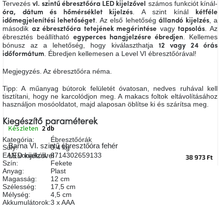
Tervezés
számos funkciót kínál-
vI. szintű ébresztőóra LED kijelzővel
A
. A szint kínál
óra, dátum és hőmérséklet kijelzés
kétféle
tűz
. Az első lehetőség
, a
mellett
időmegjelenítési lehetőséget
állandó kijelzés
ülve
második
vagy
. Az
az ébresztőóra tetejének megérintése
tapsolás
ébresztés beállítható
. Kellemes
egyperces hangjelzésre ébredjen
bónusz az a lehetőség, hogy kiválaszthatja
12 vagy 24 órás
. Ébredjen kellemesen a Level VI ébresztőórával!
időformátum
Színes
belső
tér
Megjegyzés. Az ébresztőóra néma.
Tipp: A műanyag bútorok felületét óvatosan, nedves ruhával kell
Woodman
tisztítani, hogy ne karcolódjon meg. A makacs foltok eltávolításához
kedvezményesen
használjon mosóoldatot, majd alaposan öblítse ki és szárítsa meg.
Kiegészítő paraméterek
Készleten
2 db
Anyák
napja
Kategória
:
Ébresztőórák
Barna VI. szintű ébresztőóra fehér
Súly
:
0.4 kg
EAN vonalkód
:
8714302659133
LED kijelzővel
38 973 Ft
Szín
:
Fekete
Egy
étkező,
Anyag
:
Plast
amely
Magasság
:
12 cm
szórakoztat!
Szélesség
:
17,5 cm
Mélység
:
4,5 cm
Akkumulátorok
:
3 x AAA
A
8.