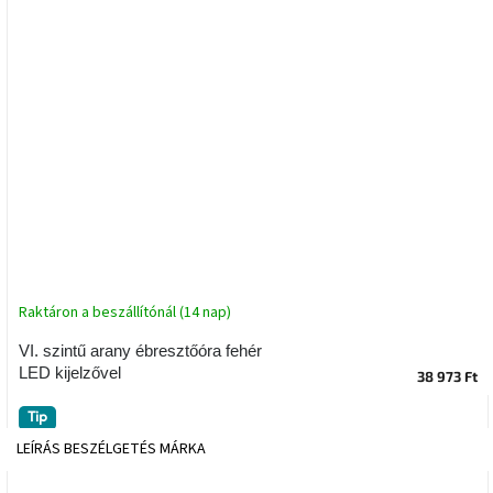
tér
Ipari
stílus
Tervezés
Valentin-
nap
Szent
Patrik
Raktáron a beszállítónál (14 nap)
Belső
tér
tavaszi
VI. szintű arany ébresztőóra fehér
színekben
LED kijelzővel
38 973 Ft
Tavasz
Tip
az
LEÍRÁS
BESZÉLGETÉS
MÁRKA
asztalon