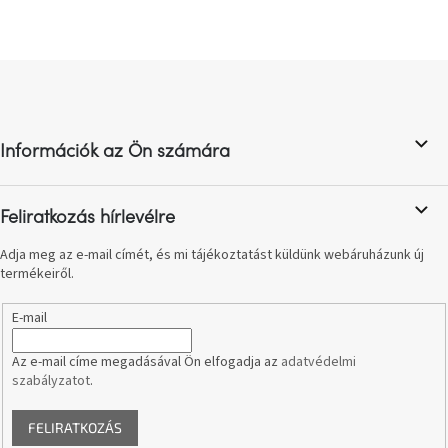
születésnap
megünneplése
L
A
á
kedvenceid
b
l
Hírek
Információk az Ön számára
é
c
Hoorns
gyűjtemény
Feliratkozás hírlevélre
Adja meg az e-mail címét, és mi tájékoztatást küldünk webáruházunk új
Karácsonyi
termékeiről.
e-
utalványok
E-mail
Formwood
Az e-mail címe megadásával Ön elfogadja az
adatvédelmi
kollekció
szabályzatot
.
Most
FELIRATKOZÁS
repül