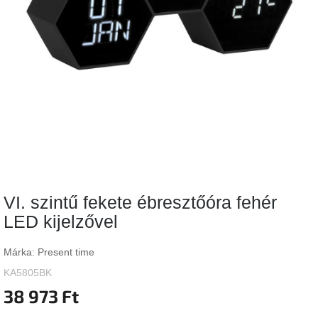
Vizsgálati
kategória
Designos
Valentin-
nap
Woodman
gyűjtemény
White
Label
Élő
VI. szintű fekete ébresztőóra fehér
gyűjtemény
LED kijelzővel
Kave
Home
Márka:
Present time
gyűjtemény
KA5805BK
38 973 Ft
Richmond
gyűjtemény