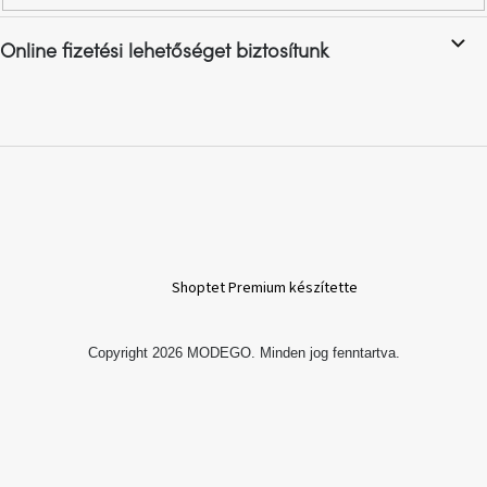
A
Online fizetési lehetőséget biztosítunk
nyári
hullámon
Fedezze
fel
sötét
oldalát
Kis
részlet,
nagy
Shoptet Premium készítette
változás
Mesonica
Copyright 2026
MODEGO
. Minden jog fenntartva.
gyűjtemény
Alvópárna
ARBYD