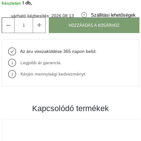
Készleten
1 db
J-
Szállítási lehetőségek
várható kézbesítés:
2026.08.13
line
gyűjtemény
HOZZÁADÁS A KOSÁRHOZ
Tenzo
gyűjtemény
Az áru visszaküldése 365 napon belül.
Ame
Legjobb ár garancia
.
Yens
gyűjtemény
Kérjen mennyiségi kedvezményt
.
Szezonális
eladás
Kapcsolódó termékek
Trendek
2022
Bohém
stílusú
belső