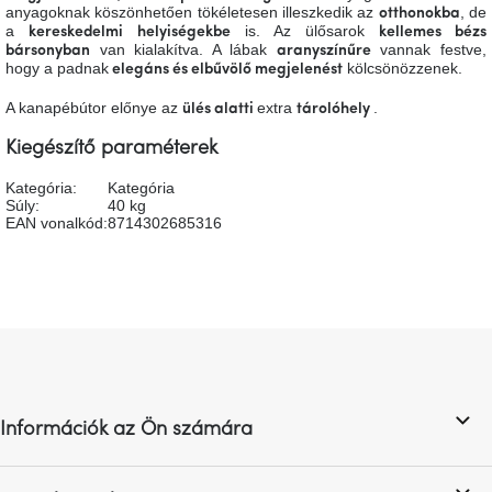
anyagoknak köszönhetően tökéletesen illeszkedik az
, de
otthonokba
A
a
is. Az ülősarok
tűz
kereskedelmi helyiségekbe
kellemes bézs
mellett
van kialakítva. A lábak
vannak festve,
bársonyban
aranyszínűre
ülve
hogy a padnak
kölcsönözzenek.
elegáns és elbűvölő megjelenést
A kanapébútor előnye az
extra
.
ülés alatti
tárolóhely
Színes
belső
Kiegészítő paraméterek
tér
Kategória
:
Kategória
Súly
:
40 kg
Woodman
EAN vonalkód
:
8714302685316
kedvezményesen
Anyák
napja
L
á
Egy
étkező,
b
amely
l
szórakoztat!
Információk az Ön számára
é
c
A
8.