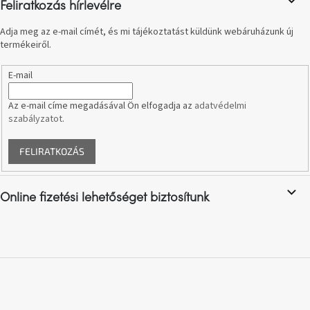
Feliratkozás hírlevélre
születésnap
megünneplése
Adja meg az e-mail címét, és mi tájékoztatást küldünk webáruházunk új
termékeiről.
A
kedvenceid
E-mail
Hírek
Az e-mail címe megadásával Ön elfogadja az
adatvédelmi
szabályzatot
.
Hoorns
gyűjtemény
FELIRATKOZÁS
Karácsonyi
e-
Online fizetési lehetőséget biztosítunk
utalványok
Formwood
kollekció
Most
repül