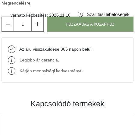
Megrendelésre
J-
Szállítási lehetőségek
várható kézbesítés:
2026.11.10
line
gyűjtemény
HOZZÁADÁS A KOSÁRHOZ
Tenzo
gyűjtemény
Az áru visszaküldése 365 napon belül.
Ame
Legjobb ár garancia
.
Yens
gyűjtemény
Kérjen mennyiségi kedvezményt
.
Szezonális
eladás
Kapcsolódó termékek
Trendek
2022
Bohém
stílusú
belső