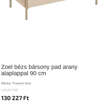
Vizsgálati
kategória
Designos
Valentin-
nap
Woodman
gyűjtemény
White
Label
Élő
Zoel bézs bársony pad arany
gyűjtemény
alaplappal 90 cm
Kave
Home
Márka:
Present time
gyűjtemény
LM1947SB
130 227 Ft
Richmond
gyűjtemény