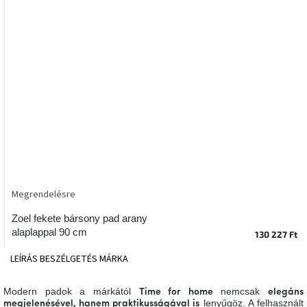
tér
Ipari
stílus
Tervezés
Valentin-
nap
Szent
Patrik
Megrendelésre
Belső
tér
tavaszi
Zoel fekete bársony pad arany
színekben
alaplappal 90 cm
130 227 Ft
LEÍRÁS
BESZÉLGETÉS
MÁRKA
Tavasz
az
asztalon
Modern padok a márkától
nemcsak
Time for home
elegáns
lenyűgöz. A felhasznált
megjelenésével, hanem praktikusságával is