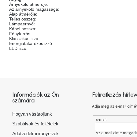
Árnyékoló átmérője
:
Az árnyékoló magassága
:
Alap átmérője
:
Teljes összeg
:
Lámpaernyő
:
Kábel hossza
:
Fényforrás
:
Klasszikus izzó
:
Energiatakarékos izzó
:
LED izzó
:
L
á
b
l
Információk az Ön
Feliratkozás hírlev
é
számára
c
Adja meg az e-mail címét
Hogyan vásároljunk
E-mail
Szabályok és feltételek
Az e-mail címe megadá
Adatvédelmi irányelvek