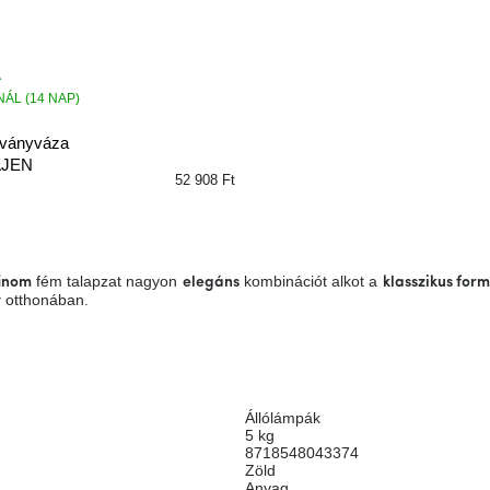
ÁL (14 NAP)
rványváza
AJEN
52 908 Ft
fém talapzat nagyon
kombinációt alkot a
inom
elegáns
klasszikus for
otthonában.
t
Állólámpák
5 kg
8718548043374
Zöld
Anyag