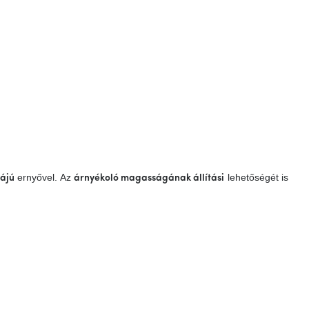
ernyővel. Az
lehetőségét is
májú
árnyékoló magasságának állítási