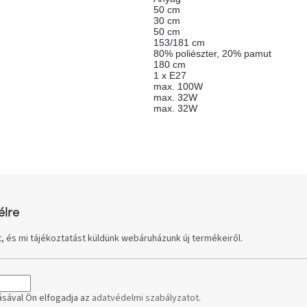
50 cm
30 cm
50 cm
153/181 cm
80% poliészter, 20% pamut
180 cm
1 x E27
max. 100W
max. 32W
max. 32W
élre
, és mi tájékoztatást küldünk webáruházunk új termékeiről.
sával Ön elfogadja az
adatvédelmi szabályzatot
.