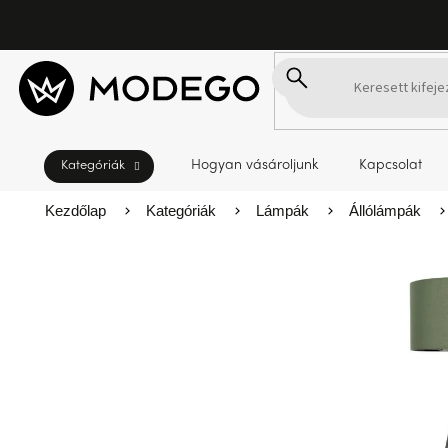
Ugrás
a
fő
tartalomhoz
Hogyan vásároljunk
Kapcsolat
Kezdőlap
Kategóriák
Lámpák
Állólámpák