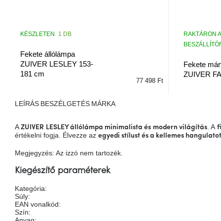
RAKTÁRON A
KÉSZLETEN
1 DB
BESZÁLLÍTÓN
Fekete állólámpa
ZUIVER LESLEY 153-
Fekete má
181 cm
ZUIVER F
77 498 Ft
LEÍRÁS
BESZÉLGETÉS
MÁRKA
A
. A
ZUIVER LESLEY állólámpa
minimalista és modern világítás
f
értékelni fogja. Élvezze az
egyedi stílust és a kellemes hangulato
Megjegyzés: Az izzó nem tartozék.
Kiegészítő paraméterek
Kategória
:
Súly
:
EAN vonalkód
:
Szín
:
Anyag
: