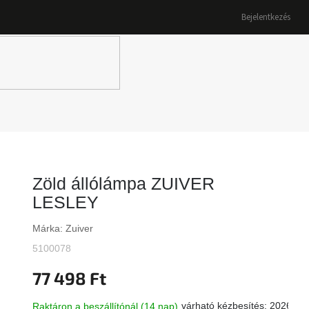
Bejelentkezés
K
Zöld állólámpa ZUIVER
LESLEY
Márka:
Zuiver
5100078
77 498 Ft
várható kézbesítés:
2026.08
Raktáron a beszállítónál (14 nap)