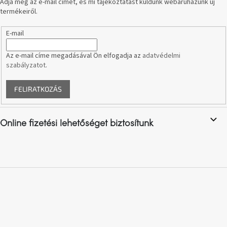
Adja meg az e-mail címét, és mi tájékoztatást küldünk webáruházunk új
A
termékeiről.
tűz
mellett
ülve
E-mail
Az e-mail címe megadásával Ön elfogadja az
adatvédelmi
Színes
belső
szabályzatot
.
tér
FELIRATKOZÁS
Woodman
kedvezményesen
Online fizetési lehetőséget biztosítunk
Anyák
napja
Egy
étkező,
amely
szórakoztat!
A
8.