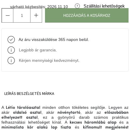
Szállítási lehetőségek
várható kézbesítés:
2026.11.10
J-
HOZZÁADÁS A KOSÁRHOZ
line
gyűjtemény
Tenzo
Az áru visszaküldése 365 napon belül.
gyűjtemény
Legjobb ár garancia
.
Ame
Yens
Kérjen mennyiségi kedvezményt
.
gyűjtemény
Szezonális
eladás
LEÍRÁS
BESZÉLGETÉS
MÁRKA
Trendek
2022
A
minden otthon tökéletes segítője. Legyen az
Létio tárolóasztal
akár
, akár
, akár az
oldalsó asztal
növénytartó
előszobában
, ez a gyönyörű darab számos praktikus
elhelyezett asztal
Bohém
felhasználási lehetőséget kínál. A
és a
kecses háromlábú alap
stílusú
és
minimalista kör alakú lap
tiszta
kifinomult megjelenést
belső