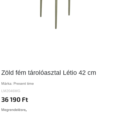
Vizsgálati
kategória
Designos
Valentin-
nap
Woodman
gyűjtemény
White
Label
Élő
Zöld fém tárolóasztal Létio 42 cm
gyűjtemény
Márka:
Present time
Kave
Home
LM2046MG
gyűjtemény
36 190 Ft
Richmond
Megrendelésre
gyűjtemény