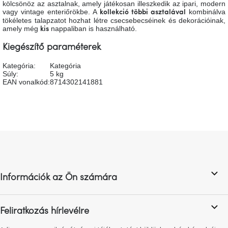
kölcsönöz az asztalnak, amely játékosan illeszkedik az ipari, modern
tér
vagy vintage enteriőrökbe. A
kombinálva
kollekció többi asztalával
tökéletes talapzatot hozhat létre csecsebecséinek és dekorációinak,
amely még
nappaliban is használható.
kis
Ipari
stílus
Kiegészítő paraméterek
Kategória
:
Kategória
Tervezés
Súly
:
5 kg
Valentin-
nap
EAN vonalkód
:
8714302141881
Szent
Patrik
L
Belső
á
tér
b
tavaszi
színekben
l
Információk az Ön számára
é
c
Tavasz
az
asztalon
Feliratkozás hírlevélre