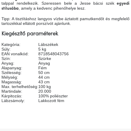
talppal rendelkezik. Szeressen bele a Jesse bácsi szék
egyedi
A
, amely a kedvenc pihenőhelye lesz.
tűz
stílusába
mellett
ülve
Tipp: A tisztításhoz langyos vízbe áztatott pamutkendőt és megfelelő
tartozékkal ellátott porszívót ajánlunk.
Színes
Kiegészítő paraméterek
belső
tér
Kategória
:
Lábszékek
Súly
:
5 kg
EAN vonalkód
:
8718548043756
Woodman
Szín
:
Szürke
kedvezményesen
Anyag
:
Anyag
Alapanyag
:
Fém
Szélesség
:
50 cm
Mélység
:
44 cm
Anyák
napja
Magasság
:
43 cm
Max. terhelhetőség
:
100 kg
Martindale
:
20.000
Kárpitozás
:
100% poliészter
Egy
Lábzsámoly
:
Lakkozott fém
étkező,
amely
szórakoztat!
A
8.