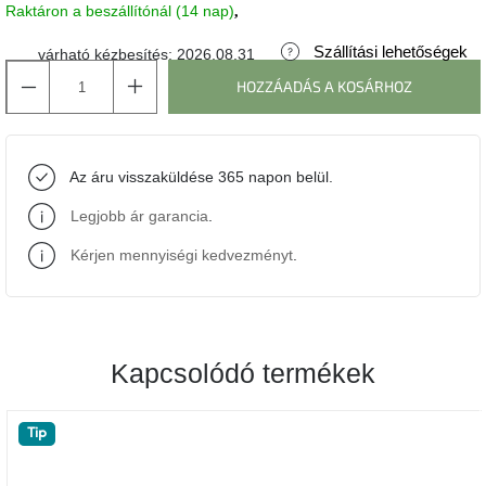
Raktáron a beszállítónál (14 nap)
J-
Szállítási lehetőségek
várható kézbesítés:
2026.08.31
line
gyűjtemény
HOZZÁADÁS A KOSÁRHOZ
Tenzo
gyűjtemény
Az áru visszaküldése 365 napon belül.
Ame
Legjobb ár garancia
.
Yens
gyűjtemény
Kérjen mennyiségi kedvezményt
.
Szezonális
eladás
Kapcsolódó termékek
Trendek
2022
Tip
Bohém
stílusú
belső