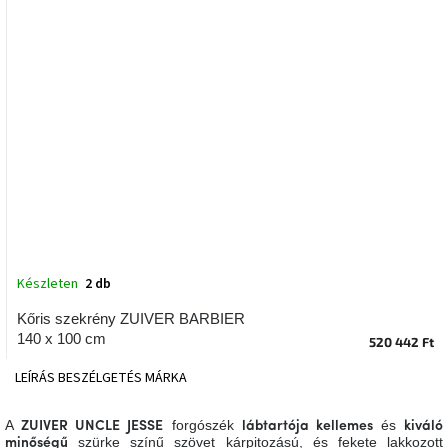
tér
Ipari
stílus
Tervezés
Valentin-
nap
Szent
Patrik
Készleten
2 db
Belső
tér
tavaszi
Kőris szekrény ZUIVER BARBIER
színekben
140 x 100 cm
520 442 Ft
LEÍRÁS
BESZÉLGETÉS
MÁRKA
Tavasz
az
asztalon
A
forgószék
és
ZUIVER UNCLE JESSE
lábtartója
kellemes
kiváló
szürke színű szövet kárpitozású, és fekete lakkozott
minőségű