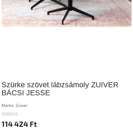
Vizsgálati
kategória
Designos
Valentin-
nap
Woodman
gyűjtemény
White
Label
Élő
Szürke szövet lábzsámoly ZUIVER
gyűjtemény
BÁCSI JESSE
Kave
Home
Márka:
Zuiver
gyűjtemény
3300031
114 424 Ft
Richmond
gyűjtemény