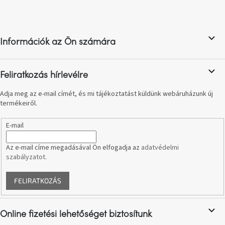
L
születésnap
á
megünneplése
b
l
A
Információk az Ön számára
é
kedvenceid
c
Hírek
Feliratkozás hírlevélre
Adja meg az e-mail címét, és mi tájékoztatást küldünk webáruházunk új
Hoorns
termékeiről.
gyűjtemény
E-mail
Karácsonyi
e-
Az e-mail címe megadásával Ön elfogadja az
adatvédelmi
utalványok
szabályzatot
.
Formwood
FELIRATKOZÁS
kollekció
Most
Online fizetési lehetőséget biztosítunk
repül