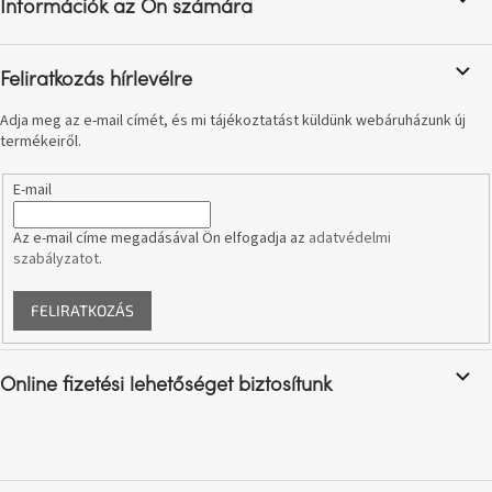
Információk az Ön számára
születésnap
é
megünneplése
c
Feliratkozás hírlevélre
A
kedvenceid
Adja meg az e-mail címét, és mi tájékoztatást küldünk webáruházunk új
termékeiről.
Hírek
E-mail
Hoorns
Az e-mail címe megadásával Ön elfogadja az
adatvédelmi
gyűjtemény
szabályzatot
.
Karácsonyi
FELIRATKOZÁS
e-
utalványok
Online fizetési lehetőséget biztosítunk
Formwood
kollekció
Most
repül