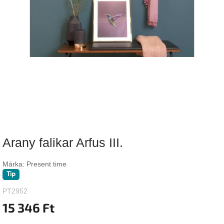
Vizsgálati
kategória
Designos
Valentin-
nap
Woodman
gyűjtemény
White
Label
Élő
Arany falikar Arfus III.
gyűjtemény
Márka:
Present time
Kave
Tip
Home
gyűjtemény
PT2952
15 346 Ft
Richmond
gyűjtemény