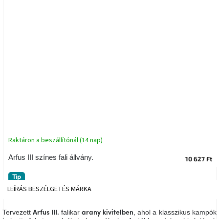
tér
Ipari
stílus
Tervezés
Valentin-
nap
Szent
Patrik
Belső
Raktáron a beszállítónál (14 nap)
tér
tavaszi
Arfus III színes fali állvány.
10 627 Ft
színekben
Tip
Tavasz
LEÍRÁS
BESZÉLGETÉS
MÁRKA
az
asztalon
Tervezett
falikar
, ahol a klasszikus kampók
Arfus III.
arany kivitelben