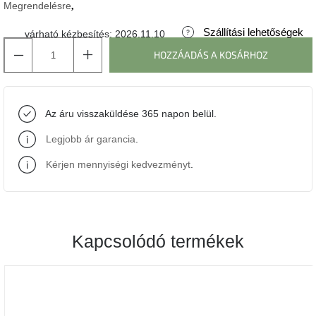
Megrendelésre
J-
Szállítási lehetőségek
várható kézbesítés:
2026.11.10
line
gyűjtemény
HOZZÁADÁS A KOSÁRHOZ
Tenzo
gyűjtemény
Az áru visszaküldése 365 napon belül.
Ame
Legjobb ár garancia
.
Yens
gyűjtemény
Kérjen mennyiségi kedvezményt
.
Szezonális
eladás
Kapcsolódó termékek
Trendek
2022
Bohém
stílusú
belső