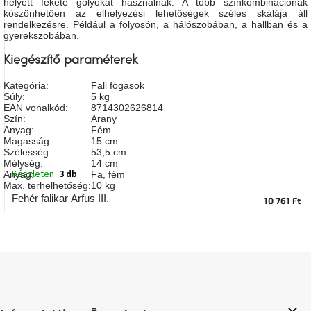
helyett fekete golyókat használnak.
A több színkombinációnak
A
köszönhetően az elhelyezési lehetőségek széles skálája áll
tűz
rendelkezésre. Például a folyosón, a hálószobában, a hallban és a
mellett
gyerekszobában.
ülve
Kiegészítő paraméterek
Színes
Kategória
:
Fali fogasok
belső
Súly
:
5 kg
tér
EAN vonalkód
:
8714302626814
Szín
:
Arany
Anyag
:
Fém
Woodman
Magasság
:
15 cm
kedvezményesen
Szélesség
:
53,5 cm
Mélység
:
14 cm
Készleten
3 db
Anyag
:
Fa, fém
Anyák
Max. terhelhetőség
:
10 kg
napja
Fehér falikar Arfus III.
10 761 Ft
Egy
étkező,
amely
L
szórakoztat!
á
b
A
l
8.