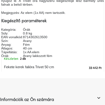
nyűgöz le. A Trivet óra nagyszerű kiegészítője lesz bármely üres
A
falnak a belső térben.
tűz
mellett
Megjegyzés: Az elem (1x AA) nem tartozék.
ülve
Kiegészítő paraméterek
Színes
belső
Kategória
:
Órák
tér
Súly
:
0.8 kg
EAN vonalkód
:
8714302613500
Szín
:
Arany
Anyag
:
Fém
Woodman
Átlagos
:
40 cm
kedvezményesen
Tápellátás
:
1x AA elem
Órák
:
Arany lakkozott fém
Készleten
2 db
Anyák
napja
Fekete kerek falióra Trivet 50 cm
33 412 Ft
Egy
L
étkező,
amely
á
szórakoztat!
b
l
Információk az Ön számára
A
é
8.