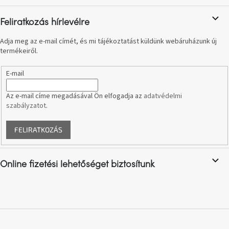
c
születésnap
megünneplése
Feliratkozás hírlevélre
A
Adja meg az e-mail címét, és mi tájékoztatást küldünk webáruházunk új
kedvenceid
termékeiről.
E-mail
Hírek
Az e-mail címe megadásával Ön elfogadja az
adatvédelmi
Hoorns
szabályzatot
.
gyűjtemény
FELIRATKOZÁS
Karácsonyi
e-
utalványok
Online fizetési lehetőséget biztosítunk
Formwood
kollekció
Most
repül