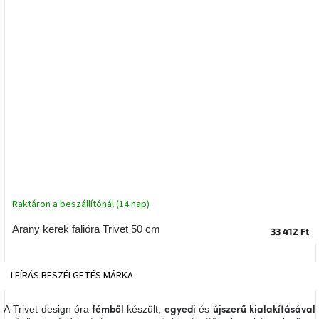
tér
Ipari
stílus
Tervezés
Valentin-
nap
Szent
Patrik
Belső
Raktáron a beszállítónál (14 nap)
tér
tavaszi
Arany kerek falióra Trivet 50 cm
33 412 Ft
színekben
Tavasz
LEÍRÁS
BESZÉLGETÉS
MÁRKA
az
asztalon
A Trivet design óra
készült,
és
fémből
egyedi
újszerű kialakításával