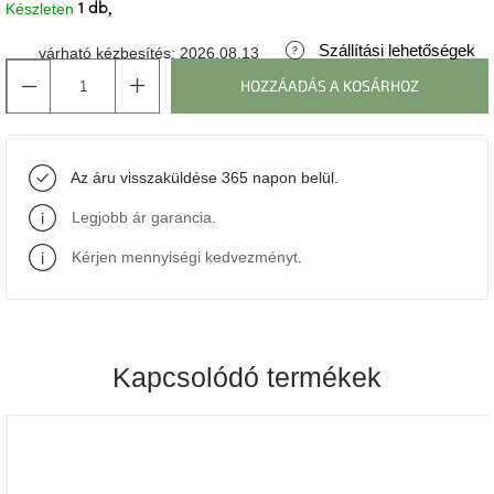
Készleten
1 db
J-
Szállítási lehetőségek
várható kézbesítés:
2026.08.13
line
gyűjtemény
HOZZÁADÁS A KOSÁRHOZ
Tenzo
gyűjtemény
Az áru visszaküldése 365 napon belül.
Ame
Legjobb ár garancia
.
Yens
gyűjtemény
Kérjen mennyiségi kedvezményt
.
Szezonális
eladás
Kapcsolódó termékek
Trendek
2022
Bohém
stílusú
belső