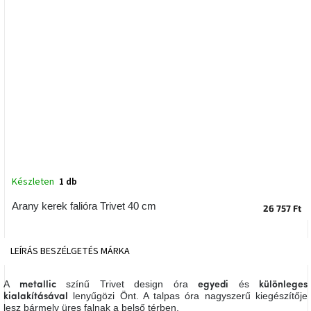
tér
Ipari
stílus
Tervezés
Valentin-
nap
Szent
Patrik
Készleten
1 db
Belső
Arany kerek falióra Trivet 40 cm
tér
26 757 Ft
tavaszi
színekben
LEÍRÁS
BESZÉLGETÉS
MÁRKA
Tavasz
az
asztalon
A
színű Trivet design óra
és
metallic
egyedi
különleges
lenyűgözi Önt. A talpas óra nagyszerű kiegészítője
kialakításával
lesz bármely üres falnak a belső térben.