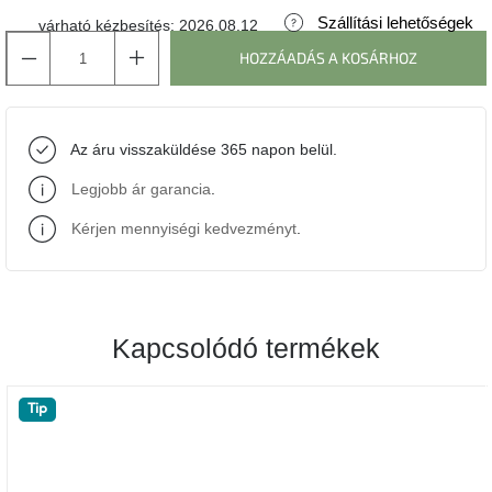
Szállítási lehetőségek
várható kézbesítés:
2026.08.12
J-
HOZZÁADÁS A KOSÁRHOZ
line
gyűjtemény
Tenzo
Az áru visszaküldése 365 napon belül.
gyűjtemény
Legjobb ár garancia
.
Ame
Yens
Kérjen mennyiségi kedvezményt
.
gyűjtemény
Szezonális
eladás
Kapcsolódó termékek
Trendek
2022
Tip
Bohém
stílusú
belső