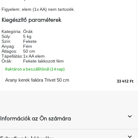
A
tűz
Figyelem: elem (1x AA) nem tartozék.
mellett
ülve
Kiegészítő paraméterek
Kategória
:
Órák
Színes
Súly
:
5 kg
belső
Szín
:
Fekete
tér
Anyag
:
Fém
Átlagos
:
50 cm
Tápellátás
:
1x AA elem
Woodman
Órák
:
Fekete lakkozott fém
kedvezményesen
Raktáron a beszállítónál (14 nap)
Arany kerek falióra Trivet 50 cm
33 412 Ft
Anyák
napja
L
á
Egy
b
étkező,
amely
l
szórakoztat!
Információk az Ön számára
é
c
A
8.