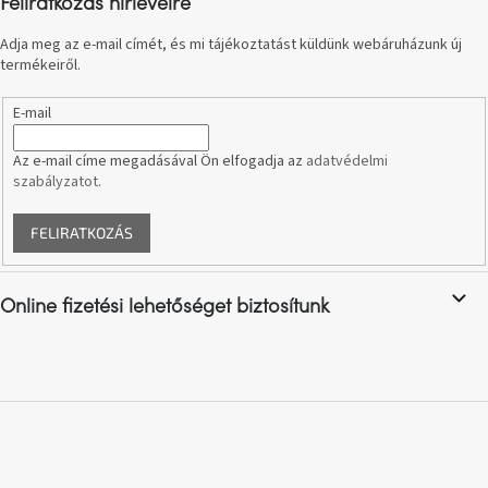
Feliratkozás hírlevélre
születésnap
megünneplése
Adja meg az e-mail címét, és mi tájékoztatást küldünk webáruházunk új
termékeiről.
A
kedvenceid
E-mail
Az e-mail címe megadásával Ön elfogadja az
adatvédelmi
Hírek
szabályzatot
.
Hoorns
FELIRATKOZÁS
gyűjtemény
Karácsonyi
Online fizetési lehetőséget biztosítunk
e-
utalványok
Formwood
kollekció
Most
repül