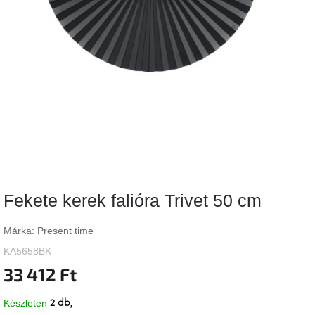
Vizsgálati
kategória
Designos
Valentin-
nap
Woodman
gyűjtemény
White
Label
Élő
Fekete kerek falióra Trivet 50 cm
gyűjtemény
Márka:
Present time
Kave
Home
KA5658BK
gyűjtemény
33 412 Ft
Richmond
Készleten
2 db
gyűjtemény