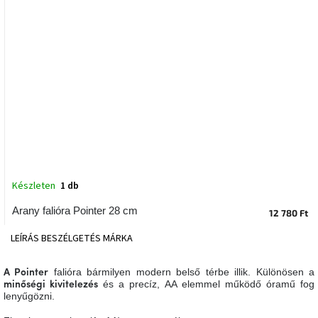
tér
Ipari
stílus
Tervezés
Valentin-
nap
Szent
Patrik
Készleten
1 db
Belső
Arany falióra Pointer 28 cm
tér
12 780 Ft
tavaszi
színekben
LEÍRÁS
BESZÉLGETÉS
MÁRKA
Tavasz
falióra bármilyen modern belső térbe illik. Különösen a
A Pointer
az
és a precíz, AA elemmel működő óramű fog
minőségi kivitelezés
asztalon
lenyűgözni.