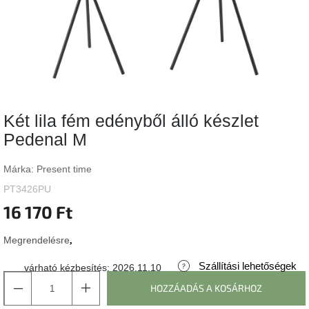
Vizsgálati
kategória
Designos
Valentin-
nap
Két lila fém edényből álló készlet
Woodman
gyűjtemény
Pedenal M
White
Márka:
Present time
Label
Élő
PT3426PU
gyűjtemény
16 170 Ft
Kave
Megrendelésre
Home
gyűjtemény
Szállítási lehetőségek
várható kézbesítés:
2026.11.10
HOZZÁADÁS A KOSÁRHOZ
Richmond
gyűjtemény