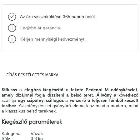
J-
Az áru visszaküldése 365 napon belül.
line
gyűjtemény
Legjobb ár garancia
.
Tenzo
Kérjen mennyiségi kedvezményt
.
gyűjtemény
Ame
Yens
gyűjtemény
LEÍRÁS
BESZÉLGETÉS
MÁRKA
Szezonális
a
a
,
Stílusos
elegáns kiegészítő
fekete Pedenal M edénykészlet
eladás
amely dizájnnal fogja díszíteni a belső teret.
a következő
Állvány
szállítja
a
egy csipetnyi csillogás
vonzerő
a teljesen fémből készült
. Az edénykészlet gyönyörű eleme lesz mind a modern, mind
testhez
Trendek
a klasszikus belső tereknek.
2022
Kiegészítő paraméterek
Bohém
Kategória
:
Vázák
stílusú
belső
Súly
:
0.8 kg