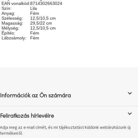
tér
EAN vonalkód
:
8714302663024
Szín
:
Lila
Anyag
:
Fém
Szélesség
:
12,5/10,5 cm
Ipari
Magasság
:
29,5/22 cm
stílus
Mélység
:
12,5/10,5 cm
Építés
:
Fém
Lábzsámoly
:
Fém
Tervezés
Valentin-
nap
Szent
L
Patrik
á
b
Belső
l
tér
Információk az Ön számára
tavaszi
é
színekben
c
Feliratkozás hírlevélre
Tavasz
az
asztalon
Adja meg az e-mail címét, és mi tájékoztatást küldünk webáruházunk új
termékeiről.