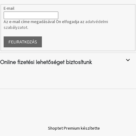
A
E-mail
tűz
mellett
ülve
Az e-mail címe megadásával Ön elfogadja az
adatvédelmi
szabályzatot
.
Színes
belső
FELIRATKOZÁS
tér
Woodman
Online fizetési lehetőséget biztosítunk
kedvezményesen
Anyák
napja
Egy
étkező,
amely
szórakoztat!
Shoptet Premium készítette
A
8.