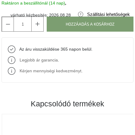
Raktáron a beszállítónál (14 nap)
J-
Szállítási lehetőségek
várható kézbesítés:
2026.08.28
line
gyűjtemény
HOZZÁADÁS A KOSÁRHOZ
Tenzo
gyűjtemény
Az áru visszaküldése 365 napon belül.
Ame
Legjobb ár garancia
.
Yens
gyűjtemény
Kérjen mennyiségi kedvezményt
.
Szezonális
eladás
Kapcsolódó termékek
Trendek
2022
Bohém
stílusú
belső