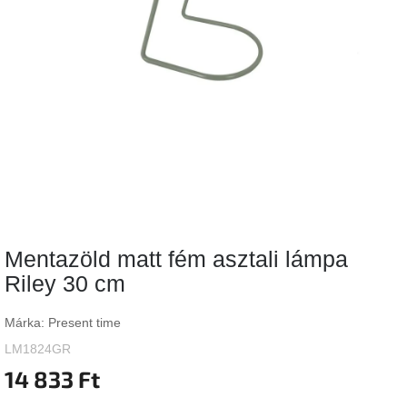
Vizsgálati
kategória
Designos
Valentin-
nap
Woodman
gyűjtemény
White
Label
Élő
Mentazöld matt fém asztali lámpa
gyűjtemény
Riley 30 cm
Kave
Home
Márka:
Present time
gyűjtemény
LM1824GR
14 833 Ft
Richmond
gyűjtemény