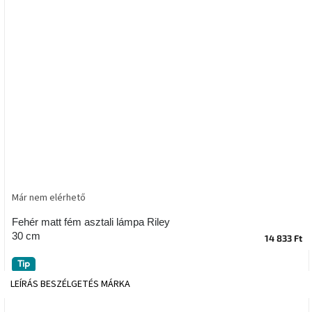
tér
Ipari
stílus
Tervezés
Valentin-
nap
Szent
Patrik
Már nem elérhető
Belső
tér
tavaszi
Fehér matt fém asztali lámpa Riley
színekben
30 cm
14 833 Ft
Tavasz
Tip
az
LEÍRÁS
BESZÉLGETÉS
MÁRKA
asztalon