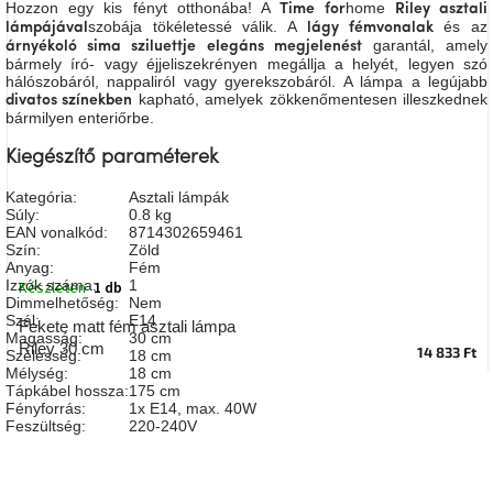
Hozzon egy kis fényt otthonába! A
home
Time for
Riley asztali
A
szobája tökéletessé válik. A
és az
lámpájával
lágy fémvonalak
tűz
garantál, amely
mellett
árnyékoló sima sziluettje
elegáns megjelenést
ülve
bármely író- vagy éjjeliszekrényen megállja a helyét, legyen szó
hálószobáról, nappaliról vagy gyerekszobáról. A lámpa a legújabb
kapható, amelyek zökkenőmentesen illeszkednek
divatos színekben
bármilyen enteriőrbe.
Színes
belső
tér
Kiegészítő paraméterek
Kategória
:
Asztali lámpák
Woodman
Súly
:
0.8 kg
kedvezményesen
EAN vonalkód
:
8714302659461
Szín
:
Zöld
Anyag
:
Fém
Izzók száma
:
1
Készleten
1 db
Anyák
Dimmelhetőség
:
Nem
napja
Szál
:
E14
Fekete matt fém asztali lámpa
Magasság
:
30 cm
Riley 30 cm
14 833 Ft
Szélesség
:
18 cm
Egy
Mélység
:
18 cm
étkező,
Tápkábel hossza
:
175 cm
amely
Fényforrás
:
1x E14, max. 40W
szórakoztat!
Feszültség
:
220-240V
A
8.