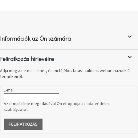
születésnap
megünneplése
L
á
A
b
kedvenceid
l
Információk az Ön számára
é
Hírek
c
Feliratkozás hírlevélre
Hoorns
gyűjtemény
Adja meg az e-mail címét, és mi tájékoztatást küldünk webáruházunk új
termékeiről.
Karácsonyi
e-
E-mail
utalványok
Az e-mail címe megadásával Ön elfogadja az
adatvédelmi
szabályzatot
.
Formwood
kollekció
FELIRATKOZÁS
Most
repül