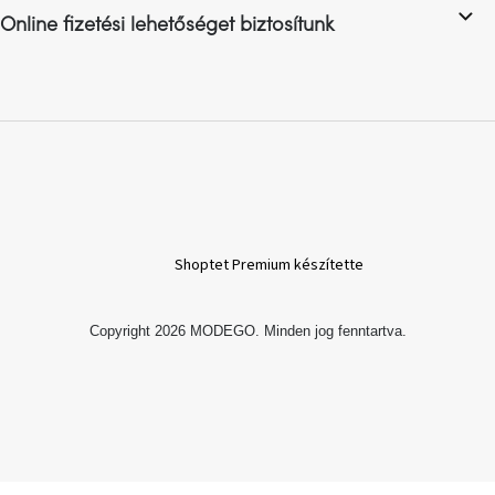
Online fizetési lehetőséget biztosítunk
A
nyári
hullámon
Fedezze
fel
sötét
oldalát
Kis
Shoptet Premium készítette
részlet,
nagy
változás
Copyright 2026
MODEGO
. Minden jog fenntartva.
Mesonica
gyűjtemény
Alvópárna
ARBYD