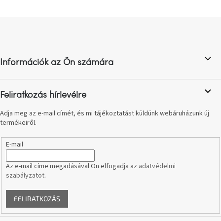
születésnap
megünneplése
L
á
A
b
kedvenceid
l
Információk az Ön számára
é
Hírek
c
Feliratkozás hírlevélre
Hoorns
gyűjtemény
Adja meg az e-mail címét, és mi tájékoztatást küldünk webáruházunk új
termékeiről.
Karácsonyi
e-
E-mail
utalványok
Az e-mail címe megadásával Ön elfogadja az
adatvédelmi
szabályzatot
.
Formwood
kollekció
FELIRATKOZÁS
Most
repül