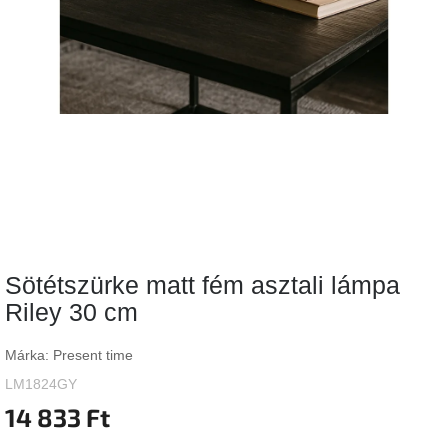
Vizsgálati
kategória
Designos
Valentin-
nap
Woodman
gyűjtemény
White
Label
Élő
Sötétszürke matt fém asztali lámpa
gyűjtemény
Riley 30 cm
Kave
Home
Márka:
Present time
gyűjtemény
LM1824GY
14 833 Ft
Richmond
gyűjtemény