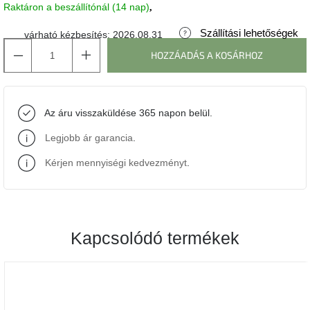
Raktáron a beszállítónál (14 nap)
J-
Szállítási lehetőségek
várható kézbesítés:
2026.08.31
line
gyűjtemény
HOZZÁADÁS A KOSÁRHOZ
Tenzo
gyűjtemény
Az áru visszaküldése 365 napon belül.
Ame
Legjobb ár garancia
.
Yens
gyűjtemény
Kérjen mennyiségi kedvezményt
.
Szezonális
eladás
Kapcsolódó termékek
Trendek
2022
Bohém
stílusú
belső