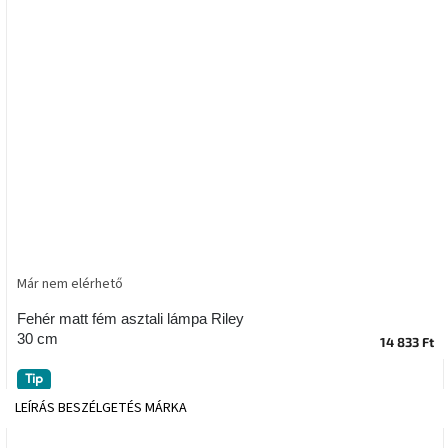
tér
Ipari
stílus
Tervezés
Valentin-
nap
Szent
Patrik
Már nem elérhető
Belső
tér
tavaszi
Fehér matt fém asztali lámpa Riley
színekben
30 cm
14 833 Ft
Tavasz
Tip
az
LEÍRÁS
BESZÉLGETÉS
MÁRKA
asztalon