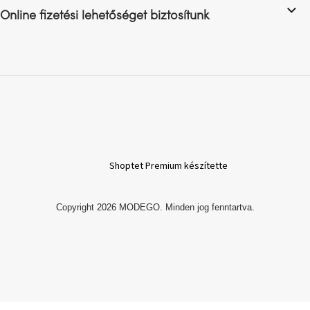
Online fizetési lehetőséget biztosítunk
A
nyári
hullámon
Fedezze
fel
sötét
oldalát
Kis
Shoptet Premium készítette
részlet,
nagy
változás
Copyright 2026
MODEGO
. Minden jog fenntartva.
Mesonica
gyűjtemény
Alvópárna
ARBYD