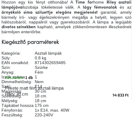
Hozzon egy kis fényt otthonába! A
home
Time for
Riley asztali
A
szobája tökéletessé válik. A
és az
lámpájával
lágy fémvonalak
tűz
garantál, amely
mellett
árnyékoló sima sziluettje
elegáns megjelenést
ülve
bármely író- vagy éjjeliszekrényen megállja a helyét, legyen szó
hálószobáról, nappaliról vagy gyerekszobáról. A lámpa a legújabb
kapható, amelyek zökkenőmentesen illeszkednek
divatos színekben
bármilyen enteriőrbe.
Színes
belső
tér
Kiegészítő paraméterek
Kategória
:
Asztali lámpák
Woodman
Súly
:
0.8 kg
kedvezményesen
EAN vonalkód
:
8714302659485
Szín
:
Szürke
Anyag
:
Fém
Izzók száma
:
1
Készleten
1 db
Anyák
Dimmelhetőség
:
Nem
napja
Szál
:
E14
Fekete matt fém asztali lámpa
Magasság
:
30 cm
Riley 30 cm
14 833 Ft
Szélesség
:
18 cm
Egy
Mélység
:
18 cm
étkező,
Tápkábel hossza
:
175 cm
amely
Fényforrás
:
1x E14, max. 40W
szórakoztat!
Feszültség
:
220-240V
A
8.