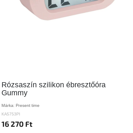
Vizsgálati
kategória
Designos
Valentin-
nap
Woodman
gyűjtemény
White
Label
Élő
Rózsaszín szilikon ébresztőóra
gyűjtemény
Gummy
Kave
Home
Márka:
Present time
gyűjtemény
KA5753PI
16 270 Ft
Richmond
gyűjtemény