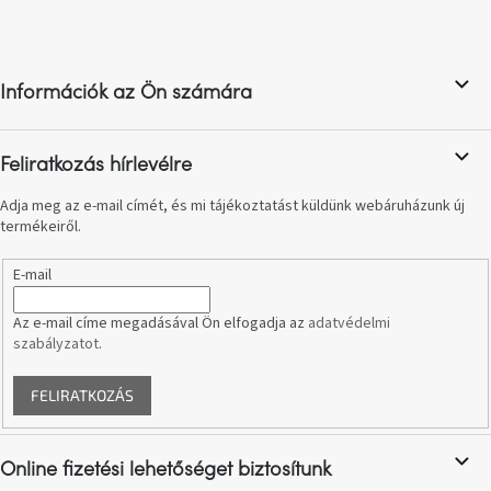
L
születésnap
á
megünneplése
b
l
A
Információk az Ön számára
é
kedvenceid
c
Hírek
Feliratkozás hírlevélre
Adja meg az e-mail címét, és mi tájékoztatást küldünk webáruházunk új
Hoorns
termékeiről.
gyűjtemény
E-mail
Karácsonyi
e-
Az e-mail címe megadásával Ön elfogadja az
adatvédelmi
utalványok
szabályzatot
.
Formwood
FELIRATKOZÁS
kollekció
Most
Online fizetési lehetőséget biztosítunk
repül