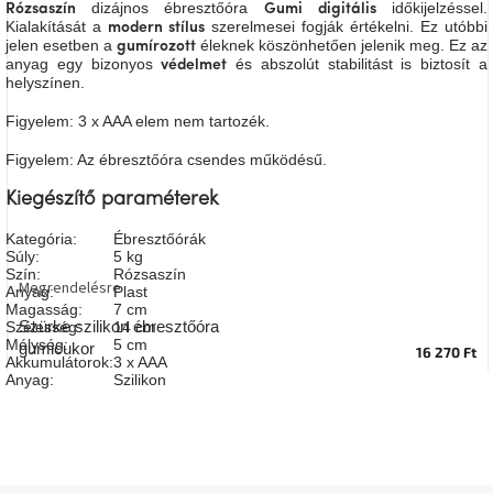
dizájnos ébresztőóra
időkijelzéssel.
Rózsaszín
Gumi
digitális
A
Kialakítását a
szerelmesei fogják értékelni. Ez utóbbi
modern stílus
tűz
jelen esetben a
éleknek köszönhetően jelenik meg. Ez az
mellett
gumírozott
ülve
anyag egy bizonyos
és abszolút stabilitást is biztosít a
védelmet
helyszínen.
Figyelem: 3 x AAA elem nem tartozék.
Színes
belső
tér
Figyelem: Az ébresztőóra csendes működésű.
Kiegészítő paraméterek
Woodman
kedvezményesen
Kategória
:
Ébresztőórák
Súly
:
5 kg
Szín
:
Rózsaszín
Megrendelésre
Anyák
Anyag
:
Plast
napja
Magasság
:
7 cm
Szürke szilikon ébresztőóra
Szélesség
:
14 cm
Mélység
:
5 cm
gumicukor
16 270 Ft
Akkumulátorok
:
3 x AAA
Egy
Anyag
:
Szilikon
étkező,
amely
szórakoztat!
A
8.