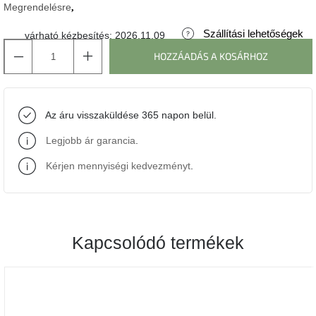
Megrendelésre
J-
Szállítási lehetőségek
várható kézbesítés:
2026.11.09
line
gyűjtemény
HOZZÁADÁS A KOSÁRHOZ
Tenzo
gyűjtemény
Az áru visszaküldése 365 napon belül.
Ame
Legjobb ár garancia
.
Yens
gyűjtemény
Kérjen mennyiségi kedvezményt
.
Szezonális
eladás
Kapcsolódó termékek
Trendek
2022
Bohém
stílusú
belső