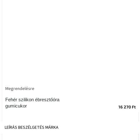
tér
Ipari
stílus
Tervezés
Valentin-
nap
Szent
Patrik
Megrendelésre
Belső
tér
tavaszi
Fehér szilikon ébresztőóra
színekben
gumicukor
16 270 Ft
Tavasz
az
LEÍRÁS
BESZÉLGETÉS
MÁRKA
asztalon