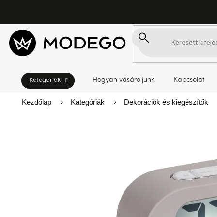
Ugrás
a
fő
tartalomhoz
Hogyan vásároljunk
Kapcsolat
Kezdőlap
Kategóriák
Dekorációk és kiegészítők