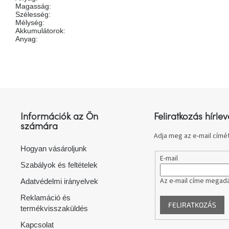
Magasság
:
Szélesség
:
Mélység
:
Akkumulátorok
:
Anyag
:
L
á
b
l
Információk az Ön
Feliratkozás hírlev
é
számára
c
Adja meg az e-mail címét
Hogyan vásároljunk
E-mail
Szabályok és feltételek
Az e-mail címe megadá
Adatvédelmi irányelvek
Reklamáció és
FELIRATKOZÁS
termékvisszaküldés
Kapcsolat