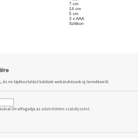
7 cm
14 cm
5 cm
3 x AAA
Szilikon
élre
, és mi tájékoztatást küldünk webáruházunk új termékeiről.
sával Ön elfogadja az
adatvédelmi szabályzatot
.