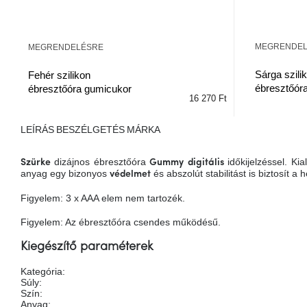
MEGRENDE
MEGRENDELÉSRE
Sárga szili
Fehér szilikon
ébresztőór
ébresztőóra gumicukor
16 270 Ft
LEÍRÁS
BESZÉLGETÉS
MÁRKA
dizájnos ébresztőóra
időkijelzéssel. Kia
Szürke
Gummy
digitális
anyag egy bizonyos
és abszolút stabilitást is biztosít a 
védelmet
Figyelem: 3 x AAA elem nem tartozék.
Figyelem: Az ébresztőóra csendes működésű.
Kiegészítő paraméterek
Kategória
:
Súly
:
Szín
:
Anyag
: