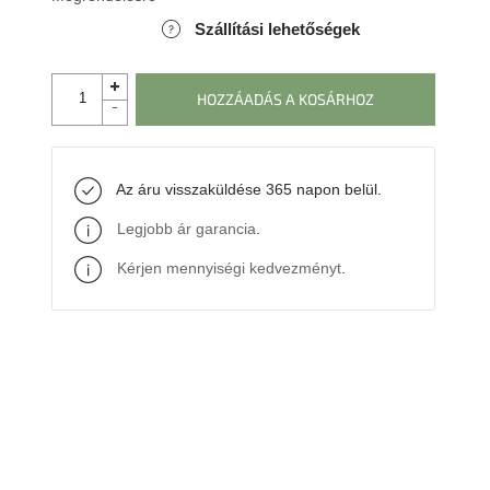
Szállítási lehetőségek
HOZZÁADÁS A KOSÁRHOZ
Az áru visszaküldése 365 napon belül.
Legjobb ár garancia
.
Kérjen mennyiségi kedvezményt
.