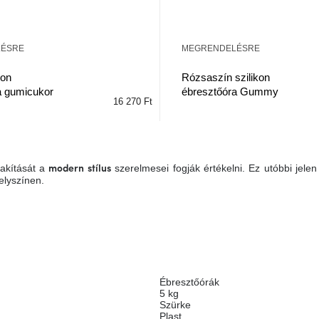
LÉSRE
MEGRENDELÉSRE
kon
Rózsaszín szilikon
a gumicukor
ébresztőóra Gummy
16 270 Ft
lakítását a
szerelmesei fogják értékelni. Ez utóbbi jele
modern stílus
helyszínen.
Ébresztőórák
5 kg
Szürke
Plast