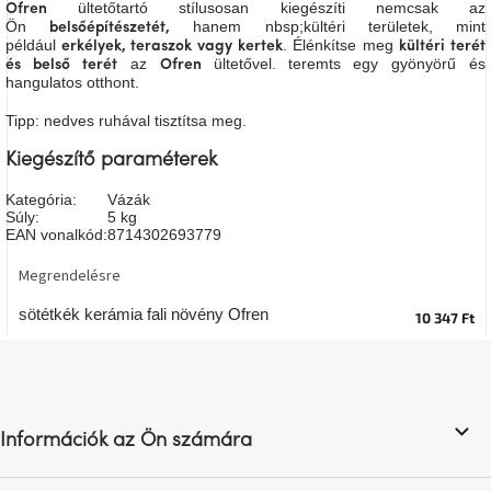
ültetőtartó stílusosan kiegészíti nemcsak az
Ofren
A
Ön
hanem nbsp;kültéri területek, mint
belsőépítészetét,
tűz
például
.
Élénkítse meg
mellett
erkélyek, teraszok vagy kertek
kültéri terét
ülve
az
ültetővel.
teremts
egy gyönyörű és
és belső terét
Ofren
hangulatos otthont.
Tipp: nedves ruhával tisztítsa meg.
Színes
belső
tér
Kiegészítő paraméterek
Kategória
:
Vázák
Woodman
Súly
:
5 kg
kedvezményesen
EAN vonalkód
:
8714302693779
Megrendelésre
Anyák
napja
sötétkék kerámia fali növény Ofren
10 347 Ft
L
Egy
á
étkező,
amely
b
szórakoztat!
l
Információk az Ön számára
é
c
A
8.