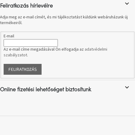
születésnap
Feliratkozás hírlevélre
megünneplése
Adja meg az e-mail címét, és mi tájékoztatást küldünk webáruházunk új
termékeiről.
A
kedvenceid
E-mail
Hírek
Az e-mail címe megadásával Ön elfogadja az
adatvédelmi
szabályzatot
.
Hoorns
gyűjtemény
FELIRATKOZÁS
Karácsonyi
e-
Online fizetési lehetőséget biztosítunk
utalványok
Formwood
kollekció
Most
repül