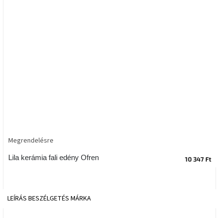
tér
Ipari
stílus
Tervezés
Valentin-
nap
Szent
Patrik
Belső
Megrendelésre
tér
tavaszi
Lila kerámia fali edény Ofren
színekben
10 347 Ft
Tavasz
az
LEÍRÁS
BESZÉLGETÉS
MÁRKA
asztalon