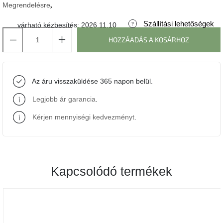
Megrendelésre
J-
Szállítási lehetőségek
várható kézbesítés:
2026.11.10
line
gyűjtemény
HOZZÁADÁS A KOSÁRHOZ
Tenzo
gyűjtemény
Az áru visszaküldése 365 napon belül.
Ame
Legjobb ár garancia
.
Yens
gyűjtemény
Kérjen mennyiségi kedvezményt
.
Szezonális
eladás
Kapcsolódó termékek
Trendek
2022
Bohém
stílusú
belső