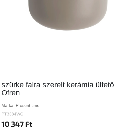
Vizsgálati
kategória
Designos
Valentin-
nap
Woodman
gyűjtemény
White
Label
Élő
szürke falra szerelt kerámia ültető
gyűjtemény
Ofren
Kave
Home
Márka:
Present time
gyűjtemény
PT3384WG
10 347 Ft
Richmond
gyűjtemény