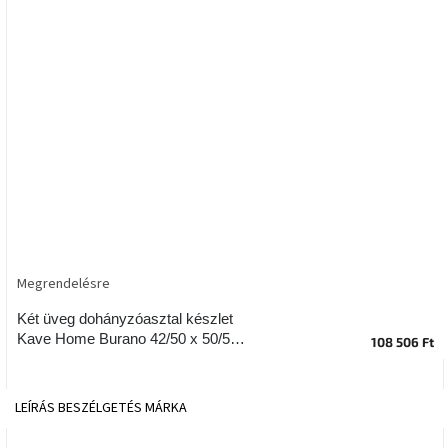
tér
Ipari
stílus
Tervezés
Valentin-
nap
Szent
Patrik
Megrendelésre
Belső
tér
tavaszi
Két üveg dohányzóasztal készlet
színekben
Kave Home Burano 42/50 x 50/50
108 506 Ft
cm
Tavasz
az
LEÍRÁS
BESZÉLGETÉS
MÁRKA
asztalon