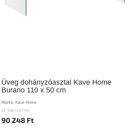
Vizsgálati
kategória
Designos
Valentin-
nap
Woodman
gyűjtemény
White
Label
Élő
Üveg dohányzóasztal Kave Home
gyűjtemény
Burano 110 x 50 cm
Kave
Home
Márka:
Kave Home
gyűjtemény
LF-506109TRA
90 248 Ft
Richmond
gyűjtemény