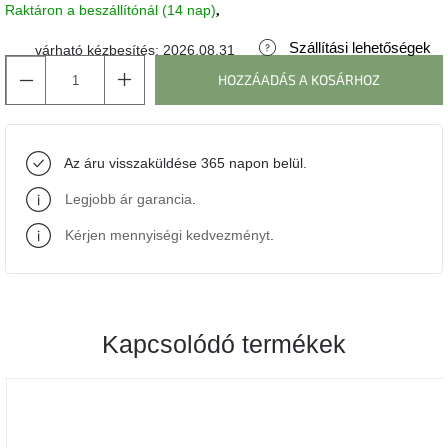
Raktáron a beszállítónál (14 nap)
J-
Szállítási lehetőségek
várható kézbesítés:
2026.08.31
line
gyűjtemény
HOZZÁADÁS A KOSÁRHOZ
Tenzo
gyűjtemény
Az áru visszaküldése 365 napon belül.
Ame
Legjobb ár garancia
.
Yens
gyűjtemény
Kérjen mennyiségi kedvezményt
.
Szezonális
eladás
Kapcsolódó termékek
Trendek
2022
Bohém
stílusú
belső