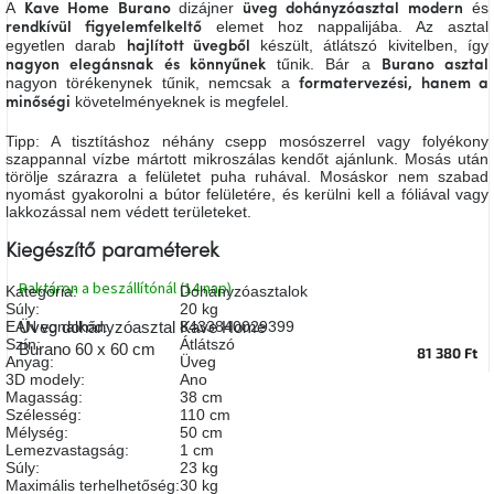
A
dizájner
és
Kave Home Burano
üveg dohányzóasztal
modern
A
elemet hoz nappalijába. Az asztal
rendkívül figyelemfelkeltő
tűz
egyetlen darab
készült, átlátszó kivitelben, így
mellett
hajlított üvegből
ülve
tűnik. Bár a
nagyon elegánsnak és könnyűnek
Burano asztal
nagyon törékenynek tűnik, nemcsak a
formatervezési, hanem a
követelményeknek is megfelel.
minőségi
Színes
belső
Tipp: A tisztításhoz néhány csepp mosószerrel vagy folyékony
tér
szappannal vízbe mártott mikroszálas kendőt ajánlunk. Mosás után
törölje szárazra a felületet puha ruhával. Mosáskor nem szabad
nyomást gyakorolni a bútor felületére, és kerülni kell a fóliával vagy
lakkozással nem védett területeket.
Woodman
kedvezményesen
Kiegészítő paraméterek
Raktáron a beszállítónál (14 nap)
Anyák
Kategória
:
Dohányzóasztalok
napja
Súly
:
20 kg
EAN vonalkód
:
8433840029399
Üveg dohányzóasztal Kave Home
Szín
:
Átlátszó
Burano 60 x 60 cm
81 380 Ft
Anyag
:
Üveg
Egy
3D modely
:
Ano
étkező,
Magasság
:
38 cm
amely
szórakoztat!
Szélesség
:
110 cm
Mélység
:
50 cm
Lemezvastagság
:
1 cm
Súly
:
23 kg
A
Maximális terhelhetőség
:
30 kg
8.