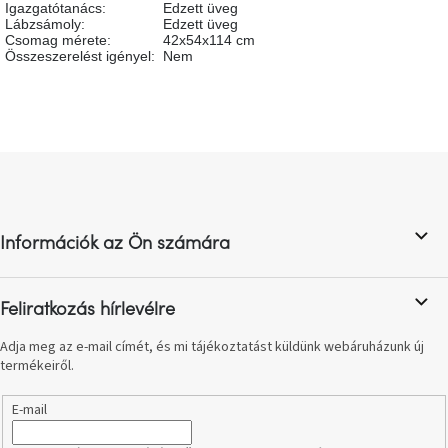
Igazgatótanács
:
Edzett üveg
születésnap
megünneplése
Lábzsámoly
:
Edzett üveg
Csomag mérete
:
42x54x114 cm
Összeszerelést igényel
:
Nem
A
kedvenceid
Hírek
L
á
Hoorns
b
gyűjtemény
l
Információk az Ön számára
é
c
Karácsonyi
e-
utalványok
Feliratkozás hírlevélre
Adja meg az e-mail címét, és mi tájékoztatást küldünk webáruházunk új
Formwood
termékeiről.
kollekció
E-mail
Most
repül