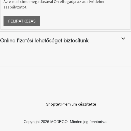
Az e-mail címe megadásával Ön elfogadja az
adatvédelmi
szabályzatot
.
A
nyári
FELIRATKOZÁS
hullámon
Fedezze
Online fizetési lehetőséget biztosítunk
fel
sötét
oldalát
Kis
részlet,
nagy
változás
Mesonica
gyűjtemény
Shoptet Premium készítette
Alvópárna
Copyright 2026
MODEGO
. Minden jog fenntartva.
ARBYD