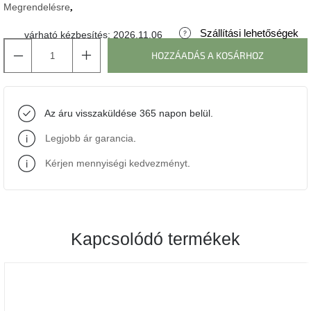
Megrendelésre
J-
Szállítási lehetőségek
várható kézbesítés:
2026.11.06
line
gyűjtemény
HOZZÁADÁS A KOSÁRHOZ
Tenzo
gyűjtemény
Az áru visszaküldése 365 napon belül.
Ame
Legjobb ár garancia
.
Yens
gyűjtemény
Kérjen mennyiségi kedvezményt
.
Szezonális
eladás
Kapcsolódó termékek
Trendek
2022
Bohém
stílusú
belső