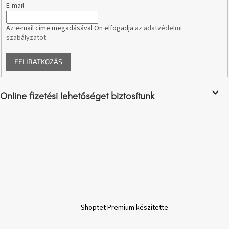
E-mail
A
Az e-mail címe megadásával Ön elfogadja az
adatvédelmi
nyári
szabályzatot
.
hullámon
FELIRATKOZÁS
Fedezze
fel
sötét
oldalát
Online fizetési lehetőséget biztosítunk
Kis
részlet,
nagy
változás
Mesonica
gyűjtemény
Alvópárna
Shoptet Premium készítette
ARBYD