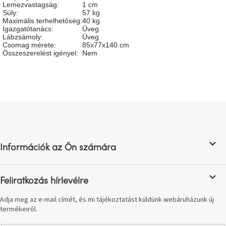
Lemezvastagság
:
1 cm
születésnap
megünneplése
Súly
:
57 kg
Maximális terhelhetőség
:
40 kg
Igazgatótanács
:
Üveg
Lábzsámoly
:
Üveg
A
Csomag mérete
:
85x77x140 cm
kedvenceid
Összeszerelést igényel
:
Nem
Hírek
Hoorns
L
gyűjtemény
á
b
Karácsonyi
l
e-
Információk az Ön számára
é
utalványok
c
Formwood
Feliratkozás hírlevélre
kollekció
Adja meg az e-mail címét, és mi tájékoztatást küldünk webáruházunk új
termékeiről.
Most
repül