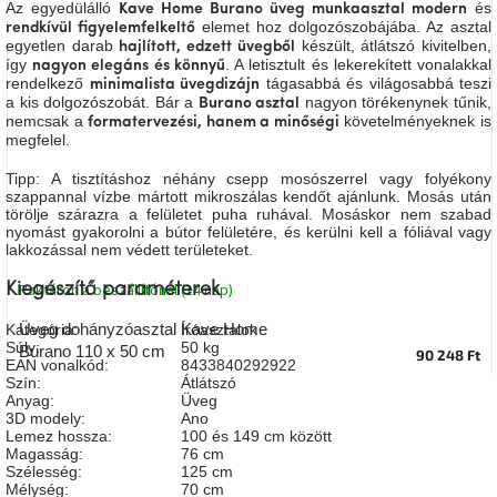
Az egyedülálló
és
Kave Home Burano üveg munkaasztal
modern
A
elemet hoz dolgozószobájába. Az asztal
rendkívül figyelemfelkeltő
tűz
egyetlen darab
készült, átlátszó kivitelben,
mellett
hajlított, edzett üvegből
ülve
így
. A letisztult és lekerekített vonalakkal
nagyon elegáns és könnyű
rendelkező
tágasabbá és világosabbá teszi
minimalista üvegdizájn
a kis dolgozószobát. Bár a
nagyon törékenynek tűnik,
Burano asztal
nemcsak a
követelményeknek is
formatervezési, hanem a minőségi
Színes
belső
megfelel.
tér
Tipp: A tisztításhoz néhány csepp mosószerrel vagy folyékony
szappannal vízbe mártott mikroszálas kendőt ajánlunk. Mosás után
törölje szárazra a felületet puha ruhával. Mosáskor nem szabad
Woodman
kedvezményesen
nyomást gyakorolni a bútor felületére, és kerülni kell a fóliával vagy
lakkozással nem védett területeket.
Raktáron a beszállítónál (14 nap)
Kiegészítő paraméterek
Anyák
napja
Üveg dohányzóasztal Kave Home
Kategória
:
Íróasztalok
Súly
:
50 kg
Burano 110 x 50 cm
90 248 Ft
EAN vonalkód
:
8433840292922
Egy
Szín
:
Átlátszó
étkező,
amely
Anyag
:
Üveg
szórakoztat!
3D modely
:
Ano
Lemez hossza
:
100 és 149 cm között
Magasság
:
76 cm
Szélesség
:
125 cm
A
Mélység
:
70 cm
8.