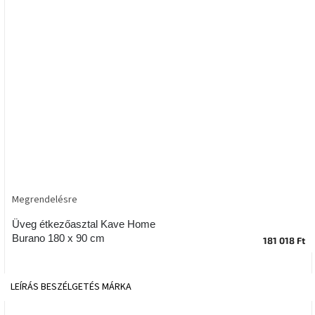
tér
Ipari
stílus
Tervezés
Valentin-
nap
Szent
Patrik
Megrendelésre
Belső
tér
tavaszi
Üveg étkezőasztal Kave Home
színekben
Burano 180 x 90 cm
181 018 Ft
Tavasz
az
LEÍRÁS
BESZÉLGETÉS
MÁRKA
asztalon