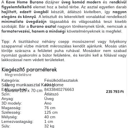
A
dizájner
és
Kave Home Burano
üveg komód
modern
rendkívül
A
elemet hoz a belső térbe. Az asztal egyetlen darab
figyelemfelkeltő
tűz
készült, átlátszó kivitelben, így
mellett
hajlított, edzett üvegből
nagyon
ülve
. A letisztult és lekerekített vonalakkal rendelkező
elegáns és könnyű
tágasabbá és világosabbá teszi kisebb
minimalista üvegdizájn
szobáját. Bár a
nagyon törékenynek tűnik, nemcsak a
Burano asztal
követelményeknek is megfelel.
formatervezési, hanem a minőségi
Színes
belső
tér
Tipp: A tisztításhoz néhány csepp mosószerrel vagy folyékony
szappannal vízbe mártott mikroszálas kendőt ajánlunk. Mosás után
törölje szárazra a felületet puha ruhával. Mosáskor nem szabad
nyomást gyakorolni a bútor felületére, és kerülni kell a fóliával vagy
Woodman
kedvezményesen
lakkozással nem védett területeket.
Kiegészítő paraméterek
Megrendelésre
Anyák
napja
Kategória
:
Fésülködőasztalok
Üveg munkaasztal Kave Home
Súly
:
40 kg
EAN vonalkód
:
8433840276663
Burano 125 x 70 cm
235 793 Ft
Szín
:
Átlátszó
Egy
Anyag
:
Üveg
étkező,
amely
3D modely
:
Ano
szórakoztat!
Magasság
:
76 cm
Szélesség
:
125 cm
Mélység
:
40 cm
Lemezvastagság
:
1 cm
A
Súly
:
32 kg
8.