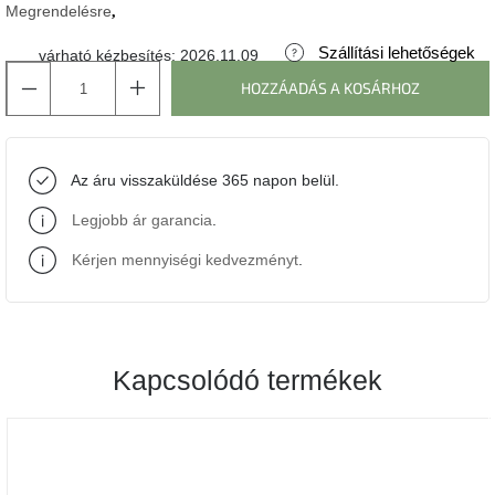
Megrendelésre
J-
Szállítási lehetőségek
várható kézbesítés:
2026.11.09
line
gyűjtemény
HOZZÁADÁS A KOSÁRHOZ
Tenzo
gyűjtemény
Az áru visszaküldése 365 napon belül.
Ame
Legjobb ár garancia
.
Yens
gyűjtemény
Kérjen mennyiségi kedvezményt
.
Szezonális
eladás
Kapcsolódó termékek
Trendek
2022
Bohém
stílusú
belső