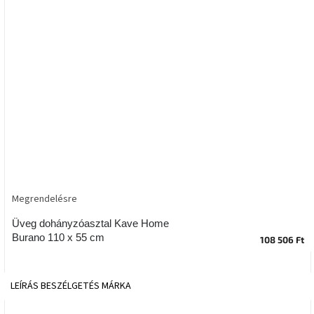
tér
Ipari
stílus
Tervezés
Valentin-
nap
Szent
Patrik
Megrendelésre
Belső
tér
tavaszi
Üveg dohányzóasztal Kave Home
színekben
Burano 110 x 55 cm
108 506 Ft
Tavasz
az
LEÍRÁS
BESZÉLGETÉS
MÁRKA
asztalon