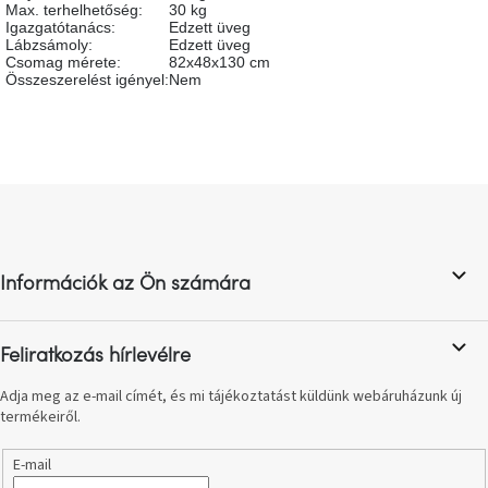
Max. terhelhetőség
:
30 kg
születésnap
megünneplése
Igazgatótanács
:
Edzett üveg
Lábzsámoly
:
Edzett üveg
Csomag mérete
:
82x48x130 cm
Összeszerelést igényel
:
Nem
A
kedvenceid
Hírek
L
á
Hoorns
gyűjtemény
b
l
Információk az Ön számára
é
Karácsonyi
e-
c
utalványok
Feliratkozás hírlevélre
Formwood
Adja meg az e-mail címét, és mi tájékoztatást küldünk webáruházunk új
kollekció
termékeiről.
Most
E-mail
repül