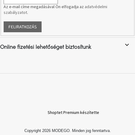
Az e-mail címe megadásával Ön elfogadja az
adatvédelmi
szabályzatot
.
A
nyári
hullámon
FELIRATKOZÁS
Fedezze
fel
sötét
Online fizetési lehetőséget biztosítunk
oldalát
Kis
részlet,
nagy
változás
Mesonica
gyűjtemény
Shoptet Premium készítette
Alvópárna
Copyright 2026
MODEGO
. Minden jog fenntartva.
ARBYD