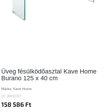
Vizsgálati
kategória
Designos
Valentin-
nap
Woodman
gyűjtemény
White
Label
Élő
Üveg fésülködőasztal Kave Home
gyűjtemény
Burano 125 x 40 cm
Kave
Home
Márka:
Kave Home
gyűjtemény
LF-J001C07
158 586 Ft
Richmond
gyűjtemény